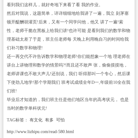
看到我们这样儿，就好奇地下来看了看 我的作业。
然后对我说，这题简单，详详细细地给我讲了一遍，我立 刻茅塞
顿开醍酬胡灌页!后来，又有一个同学问他，他又 讲了一遍!索
性，老师干脆在黑板上给我们讲!也许可能 是看到我们的数学和物
理基础太差了于是，班主任老师每 天晚上利用晚自习的时间给我
们补习数学和物理!
还一再交代不许告诉数学和物理老师!你们能想象一个地 理老师在
讲台上讲物理和数学的情景吗?!而且还不敢声 张，偷偷摸摸地，
老师讲课也不敢大声儿!还别说，我们 听得那叫一个专心，然后课
下使劲儿地学!那个学期我们 班考试成绩全年D一,年级前10全在我
们班!
毕业后才知道的，我们班主任是他们地区当年的高考状元， 也是
当时的数学单科状元!
TAG标签：
有文化
有多
可怕
http://www.lizhipu.com/read-580.html