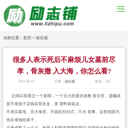
当前位置：
首页
>>
读后感
很多人表示死后不麻烦儿女墓前尽
孝，骨灰撒 入大海，你怎么看?
2025-06-10
分类：
读后感
阅读：242
记得以前看过一个新闻，一个北大的退休老教 授去世。遗嘱就
是不准孩子花钱买骨灰盒，拿 塑料袋装走。
不准买墓地，丢大海里。不搞告别仪式，不办 丧事。起初我因为
他在省钱给孩子。
后来成熟了一点点，有些人利用道德绑架明目 张胆的去抢你钱的