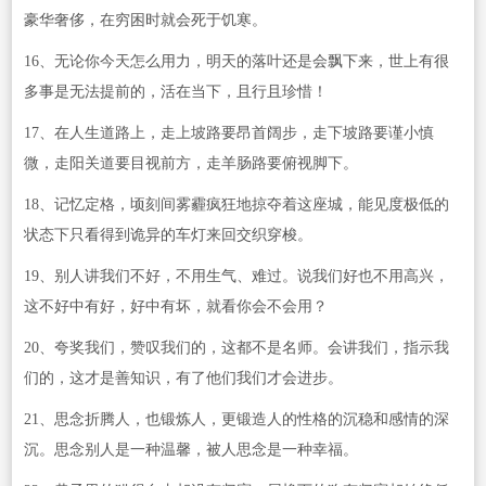
豪华奢侈，在穷困时就会死于饥寒。
16、无论你今天怎么用力，明天的落叶还是会飘下来，世上有很
多事是无法提前的，活在当下，且行且珍惜！
17、在人生道路上，走上坡路要昂首阔步，走下坡路要谨小慎
微，走阳关道要目视前方，走羊肠路要俯视脚下。
18、记忆定格，顷刻间雾霾疯狂地掠夺着这座城，能见度极低的
状态下只看得到诡异的车灯来回交织穿梭。
19、别人讲我们不好，不用生气、难过。说我们好也不用高兴，
这不好中有好，好中有坏，就看你会不会用？
20、夸奖我们，赞叹我们的，这都不是名师。会讲我们，指示我
们的，这才是善知识，有了他们我们才会进步。
21、思念折腾人，也锻炼人，更锻造人的性格的沉稳和感情的深
沉。思念别人是一种温馨，被人思念是一种幸福。