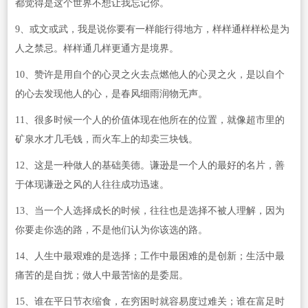
都觉得是这个世界不想让我忘记你。
9、或文或武，我是说你要有一样能行得地方，样样通样样松是为
人之禁忌。样样通几样更通方是境界。
10、赞许是用自个的心灵之火去点燃他人的心灵之火，是以自个
的心去发现他人的心，是春风细雨润物无声。
11、很多时候一个人的价值体现在他所在的位置，就像超市里的
矿泉水才几毛钱，而火车上的却卖三块钱。
12、这是一种做人的基础美德。谦逊是一个人的最好的名片，善
于体现谦逊之风的人往往成功迅速。
13、当一个人选择成长的时候，往往也是选择不被人理解，因为
你要走你选的路，不是他们认为你该选的路。
14、人生中最艰难的是选择；工作中最困难的是创新；生活中最
痛苦的是自扰；做人中最苦恼的是委屈。
15、谁在平日节衣缩食，在穷困时就容易度过难关；谁在富足时