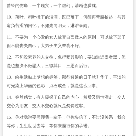
曾经的伤痛，一半现实，一半虚幻，清晰也朦胧。
10、落叶。树叶撒下的泪滴，既已落下，何须再弯腰拾起；与其
肩负苦涩的回忆，不如走向明天，淋浴春雨。
11、不要为一个心爱的女人放弃自己做人的原则，可以放下架子
但不能丧失自己，大男子主义未尝不好。
12、不和没素养的人交往，免得受其影响，要知道近墨者黑，但
是也坚决不做恶人，三缄其口，三思而后行。
13、给生活贴上梦想的标签，那些普通的日子就升华了，平淡的
时光染上华丽的色彩，点石成金，就是这么回事。
14、突然感觉，有人窥探了自己的内心，然后又悄悄溜走，交人
交心为朋友，交人不交心就只是匆匆过客。
15、你对我说要照顾我一辈子，但你失信了，不过没关系，我会
等你，生生世世去等，等你来履行你的承诺。