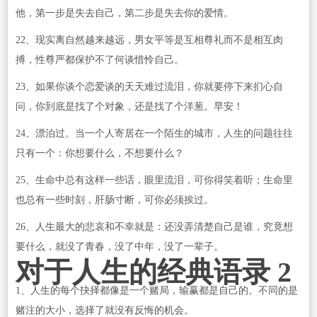
他，第一步是失去自己，第二步是失去你的爱情。
22、现实离自然越来越远，男女平等是互相尊礼而不是相互肉
搏，性尊严都保护不了何谈惜怜自己。
23、如果你谈个恋爱谈的天天难过流泪，你就要停下来扪心自
问，你到底是找了个对象，还是找了个洋葱。早安！
24、漂泊过。当一个人寄居在一个陌生的城市，人生的问题往往
只有一个：你想要什么，不想要什么？
25、生命中总有这样一些话，眼里流泪，可你得笑着听；生命里
也总有一些时刻，肝肠寸断，可你必须挨过。
26、人生最大的悲哀和不幸就是：还没弄清楚自己是谁，究竟想
要什么，就没了青春，没了中年，没了一辈子。
对于人生的经典语录 2
1、人生的每个抉择都像是一个赌局，输赢都是自己的。不同的是
赌注的大小，选择了就没有反悔的机会。