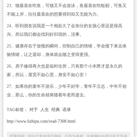
23、猫最喜欢吃鱼，可猫又不会游泳，鱼最喜欢吃蚯蚓，可鱼又
不能上岸，往往最喜欢的想要得到却又无能为力。
24、听到朋友说我是一个相处久了会加分的女孩心里还是很高
兴。所以我们都会找到好归宿的，没事。
25、健康存在于放慢的瞬间，控制自己的情绪，学会慢下来去体
验情绪，让之退却，身体就会随之变得更强。
26、房子修得再大也是临时住所，只有那个小木匣才是永久的
家，所以，屋宽不如心宽，身安不如心安！
27、如果你的童年不游乐，少年不好学，青年不立志，中年不创
业，那么，你的生命就将随着年老而逝去。
TAG标签：
对于
人生
经典
语录
http://www.lizhipu.com/read-7308.html
郑重声明：部分文章来源于网络，仅作为参考，如果网站中图片和文字侵