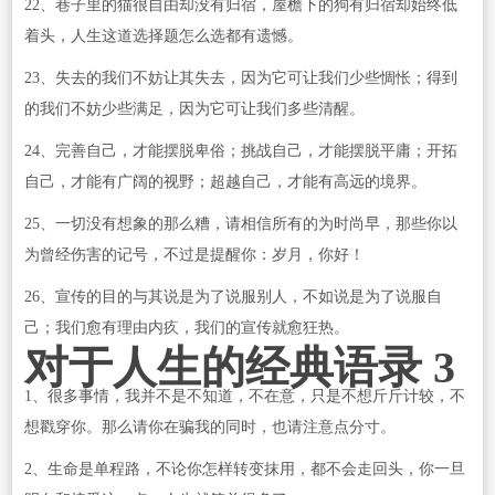
22、巷子里的猫很自由却没有归宿，屋檐下的狗有归宿却始终低
着头，人生这道选择题怎么选都有遗憾。
23、失去的我们不妨让其失去，因为它可让我们少些惆怅；得到
的我们不妨少些满足，因为它可让我们多些清醒。
24、完善自己，才能摆脱卑俗；挑战自己，才能摆脱平庸；开拓
自己，才能有广阔的视野；超越自己，才能有高远的境界。
25、一切没有想象的那么糟，请相信所有的为时尚早，那些你以
为曾经伤害的记号，不过是提醒你：岁月，你好！
26、宣传的目的与其说是为了说服别人，不如说是为了说服自
己；我们愈有理由内疚，我们的宣传就愈狂热。
对于人生的经典语录 3
1、很多事情，我并不是不知道，不在意，只是不想斤斤计较，不
想戳穿你。那么请你在骗我的同时，也请注意点分寸。
2、生命是单程路，不论你怎样转变抹用，都不会走回头，你一旦