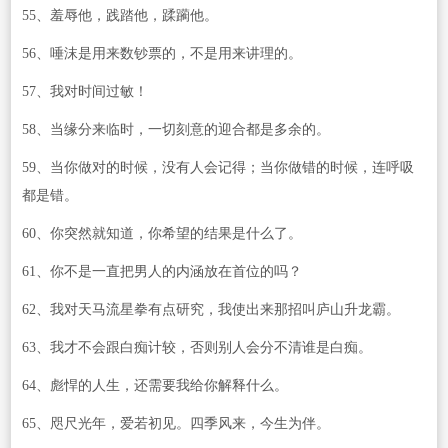
55、羞辱他，践踏他，蹂躏他。
56、唾沫是用来数钞票的，不是用来讲理的。
57、我对时间过敏！
58、当缘分来临时，一切刻意的迎合都是多余的。
59、当你做对的时候，没有人会记得；当你做错的时候，连呼吸
都是错。
60、你突然就知道，你希望的结果是什么了。
61、你不是一直把男人的内涵放在首位的吗？
62、我对天马流星拳有点研究，我使出来那招叫庐山升龙霸。
63、我才不会跟白痴计较，否则别人会分不清谁是白痴。
64、彪悍的人生，还需要我给你解释什么。
65、咫尺光年，爱若初见。四季风来，今生为伴。