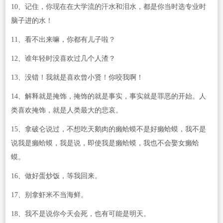
10、记住，你现在在大学流的汗水和泪水，都是你当时选专业时
脑子进的水！
11、看不出来嘛，你都有儿子啦？
12、谁年轻时没喜欢过几个人渣？
13、没错！我就是喜欢曾小贤！你咬我啊！
14、解释就是掩饰，掩饰的就是事实，事实就是罪恶的开始。人
类喜欢掩饰，就是人类最大的悲哀。
15、拿破仑说过，不想吃天鹅肉的癞蛤蟆不是好癞蛤蟆，我不是
说我是癞蛤蟆，我是说，即使我是癞蛤蟆，我也不会娶女癞蛤
蟆。
16、做好蛋炒饭，等我回来。
17、别拿虾米不当海鲜。
18、我不是说你今天会死，也有可能是明天。