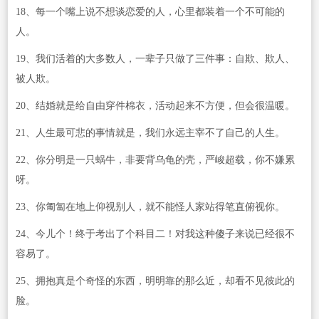
18、每一个嘴上说不想谈恋爱的人，心里都装着一个不可能的
人。
19、我们活着的大多数人，一辈子只做了三件事：自欺、欺人、
被人欺。
20、结婚就是给自由穿件棉衣，活动起来不方便，但会很温暖。
21、人生最可悲的事情就是，我们永远主宰不了自己的人生。
22、你分明是一只蜗牛，非要背乌龟的壳，严峻超载，你不嫌累
呀。
23、你匍匐在地上仰视别人，就不能怪人家站得笔直俯视你。
24、今儿个！终于考出了个科目二！对我这种傻子来说已经很不
容易了。
25、拥抱真是个奇怪的东西，明明靠的那么近，却看不见彼此的
脸。