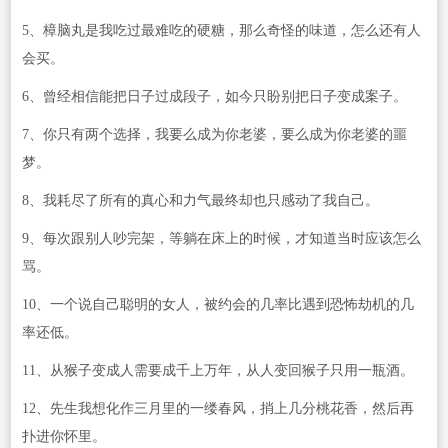
5、樟脑丸是我吃过最难吃的硬糖，那么奇怪的味道，怎么还有人
会买。
6、曾经相信能把日子过成段子，如今只盼别把日子变成案子。
7、你只有两个选择，我要么成为你老婆，要么成为你老婆的噩
梦。
8、我耗尽了所有的真心和力气最终却也只感动了我自己。
9、每次跟别人吵完架，等躺在床上的时候，才知道当时应该怎么
骂。
10、一个说自己聪明的女人，被约会的几率比遇到恐怖劫机的几
率还低。
11、从猴子变成人需要成千上万年，从人变回猴子只用一瓶酒。
12、先生我想化作三月里的一缕春风，捎上几分桃花香，然后再
扑进你怀里。