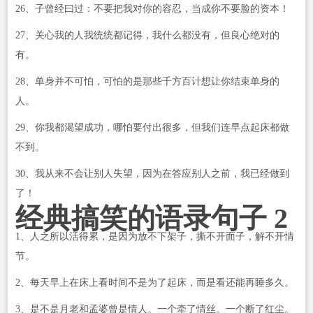
26、子曾经曰过：不要把我对你的容忍，当成你不要脸的资本！
27、关心我的人我统统都记得，我什么都没有，但良心绝对的
有。
28、单身并不可怕，可怕的是那些千方百计想让你结束单身的
人。
29、你我都渴望成功，哪怕要付出很多，但我们连早点起床都做
不到。
30、我从来不会让别人失望，因为在答应别人之前，我已经做到
了！
经典搞笑的语录句子 2
1、人之所以活得累，是因为放不下架子，撕不开面子，解不开情
节。
2、每天早上在床上看时间不是为了起床，而是看还能再睡多久。
3、是不是月老和孟婆曾是情人。一个牵了情丝。一个断了红尘。