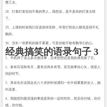
费工夫。
28、打着灯笼也找不着的男人，我想说，是不是你的灯笼太暗
了。
29、上课的时候我们应该保持安静，毕竟打扰别人睡觉是很不礼
貌的。
30、没长一张萝莉的脸不要紧，可是你敢不敢有颗爷们的心。
经典搞笑的语录句子 3
1、手机摔了这么多次都没事，后来想想还是我的身高救了它。
2、春有百花秋有月，夏有凉风冬有雪。若无烦事挂心头，便是人
间好时节。
3、算命先生说我会在八十岁的时候遇到一生中就重要的女人，她
叫孟婆。
4、我能想到最浪漫的事就是和你一起吃吃吃，然后你付钱，你付
钱，你付钱。