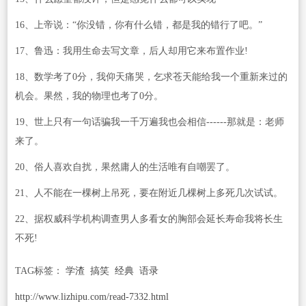
16、上帝说：“你没错，你有什么错，都是我的错行了吧。”
17、鲁迅：我用生命去写文章，后人却用它来布置作业!
18、数学考了0分，我仰天痛哭，乞求苍天能给我一个重新来过的
机会。果然，我的物理也考了0分。
19、世上只有一句话骗我一千万遍我也会相信------那就是：老师
来了。
20、俗人喜欢自扰，果然庸人的生活唯有自嘲罢了。
21、人不能在一棵树上吊死，要在附近几棵树上多死几次试试。
22、据权威科学机构调查男人多看女的胸部会延长寿命我将长生
不死!
TAG标签：
学渣
搞笑
经典
语录
http://www.lizhipu.com/read-7332.html