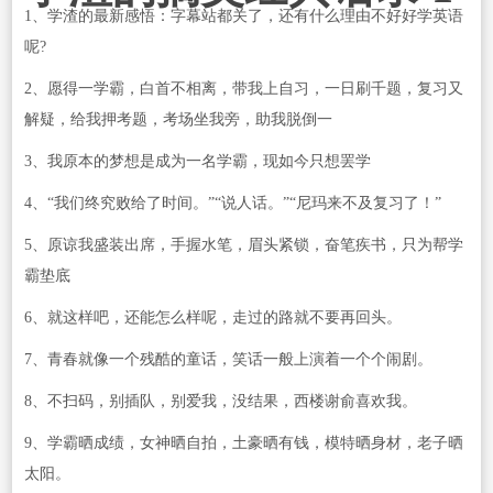
1、学渣的最新感悟：字幕站都关了，还有什么理由不好好学英语
呢?
2、愿得一学霸，白首不相离，带我上自习，一日刷千题，复习又
解疑，给我押考题，考场坐我旁，助我脱倒一
3、我原本的梦想是成为一名学霸，现如今只想罢学
4、“我们终究败给了时间。”“说人话。”“尼玛来不及复习了！”
5、原谅我盛装出席，手握水笔，眉头紧锁，奋笔疾书，只为帮学
霸垫底
6、就这样吧，还能怎么样呢，走过的路就不要再回头。
7、青春就像一个残酷的童话，笑话一般上演着一个个闹剧。
8、不扫码，别插队，别爱我，没结果，西楼谢俞喜欢我。
9、学霸晒成绩，女神晒自拍，土豪晒有钱，模特晒身材，老子晒
太阳。