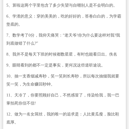
5、算啦这两个字里包含了多少失望与自嘲别人是不会明白的。
6、学渣的意义：穿的美美的，吃的好好的，答卷白白的，为学霸
垫底的。
7、数学考了0分，我仰天痛哭：“老天爷!你为什么要这样对我?我
到底做错了什么?”
8、我并不是每天下班的时候都数星星，有时也能看日出。佚名
9、眼睛看到的都不一定是事实，更何况这些道听途说。
10、抽一支香烟减寿秒，笑一笑则长寿秒，所以每次抽烟我就要
笑一笑，为生命赚回秒钟。
11、天冷了，你要照顾好自己，不然感冒了，传染给我，我一巴
掌拍死你信不信!
12、做为一名女屌丝，我的唯一的追求是：人比黄瓜瘦，脸比鞋
底厚。