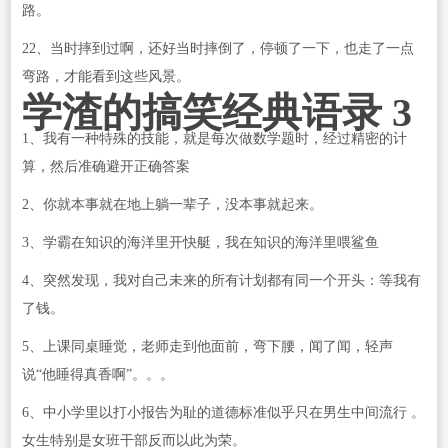
路。
22、当时摔到过啊，还好当时摔倒了，停顿了一下，也走了一点
弯路，才能看到这些风景。
学渣的搞笑经典语录 3
1、我有一种特殊的技能，就是每次做数学题时，经过精密的计
算，然后准确避开正确答案
2、你就本事就在地上躺一辈子，没本事就起来。
3、学霸在知识的海洋里开快艇，我在知识的海洋里喂鲨鱼
4、突然发现，我对自己未来的所有计划都有同一个开头：等我有
了钱。
5、上课同桌睡觉，老师走到他面前，弯下腰，闻了闻，轻声
说“他睡得真香啊”。。。
6、中小学里以打小报告为耻的道德标准似乎只在男生中间流行 。
女生特别是女班干部反而以此为荣。