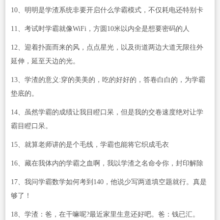
10、明明是学渣系统非要开启什么学霸模式，不仅耗电还特别卡
11、考试时学霸就像WiFi，方圆10米以内全是想要密码的人
12、迎着扑面而来的风，点点星光，以及街道两边大道无限往外
延伸，延至天边的光。
13、学渣的意义:穿的美美的，吃的好好的，答卷白白的，为学霸
垫底的。
14、虽然学霸的成绩让我目瞪口呆，但是我的交卷速度绝对让学
霸目瞪口呆。
15、就算老师讲的是个毛线，学霸也能将它织成毛衣
16、藏在我体内的学霸之血啊，我以学渣之名命令你，封印解除
17、我问学霸数学如何考到140，他说少写两道填空题就行。真是
够了！
18、学渣：爸，在干嘛呢?最近家里生意还好吧。爸：钱已汇。