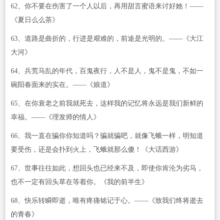
62、你不要在伤害了一个人以后，再用甜言蜜语来讨好她！——
《夏日么么茶》
63、道路是曲折的，行进是艰难的，前途是光明的。——《大江
大河》
64、兵荒马乱的年代，百鬼夜行，人不是人，鬼不是鬼，不如一
碗阳春面来的实在。——《娘道》
65、在你衰老之前我就死去，这样我的记忆将永远是我们新鲜的
幸福。——《理发师的情人》
66、我一直在骗你你知道吗？骗就骗吧，就像飞蛾一样，明知道
要受伤，还是会扑到火上，飞蛾就那么傻！《大话西游》
67、世事往往如此，想回头也已经来不及，即使你肯沦为劣马，
也不一定有回头草在等着你。《我的前半生》
68、快乐转瞬即逝，唯有疼痛铭记于心。——《致我们终将逝去
的青春》