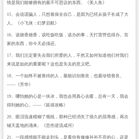
情是我们能够拥有的最不可思议的东西。《美人鱼》
15、会说谎骗人，只想着保全自己，是因为已经从孩子长成了大
人。《小飞侠：幻梦启航》
16、该烧香烧香，该吃饭吃饭，该办的事，天打雷劈也得办。宫
家的东西，你今天必须还。
17、我们注定要失去我们所爱的人，不然又如何知道他们对我们
来说是如此的重要呢？这也是失去的意义吧。
18、一个始终不被善待的人，最能识别善良，也最珍惜善良。
——《芳华》
19、哪怕她的心是一块冰，我也会用真心去暖，总有一天，我会
得到她的心。——《延禧攻略》
20、眼泪迅速模糊了视线，那种已经消失了很久的屈辱感，再次
铺天盖地的涌来。《悲伤逆流成河》
21、一段感情能不能走到头，是看你有修修补补不弃的心，还是