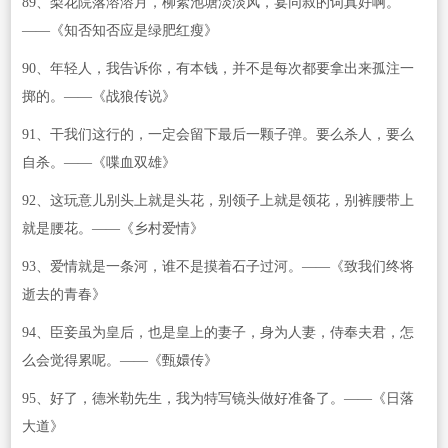
89、梨花院落溶溶月，柳絮池塘淡淡风，宴同叔的词真好啊。
——《知否知否应是绿肥红瘦》
90、年轻人，我告诉你，有本钱，并不是每次都要拿出来孤注一
掷的。——《战狼传说》
91、干我们这行的，一定会留下最后一颗子弹。要么杀人，要么
自杀。——《喋血双雄》
92、这玩意儿别头上就是头花，别领子上就是领花，别裤腰带上
就是腰花。——《乡村爱情》
93、爱情就是一条河，谁不是摸着石子过河。——《致我们终将
逝去的青春》
94、臣妾虽为皇后，也是皇上的妻子，身为人妻，侍奉夫君，怎
么会觉得累呢。——《甄嬛传》
95、好了，德米勒先生，我为特写镜头做好准备了。——《日落
大道》