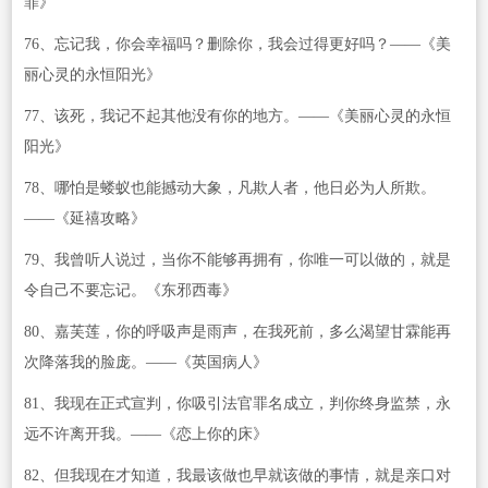
罪》
76、忘记我，你会幸福吗？删除你，我会过得更好吗？——《美
丽心灵的永恒阳光》
77、该死，我记不起其他没有你的地方。——《美丽心灵的永恒
阳光》
78、哪怕是蝼蚁也能撼动大象，凡欺人者，他日必为人所欺。
——《延禧攻略》
79、我曾听人说过，当你不能够再拥有，你唯一可以做的，就是
令自己不要忘记。《东邪西毒》
80、嘉芙莲，你的呼吸声是雨声，在我死前，多么渴望甘霖能再
次降落我的脸庞。——《英国病人》
81、我现在正式宣判，你吸引法官罪名成立，判你终身监禁，永
远不许离开我。——《恋上你的床》
82、但我现在才知道，我最该做也早就该做的事情，就是亲口对