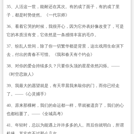
35、人活这一世，能耐还在其次。有的成了面子，有的成了里
子，都是时势使然。《一代宗师》
36、看着它哭的时候，我很开心，因为它外表好像改变了，可是
它的本质没有变，它依然是一条感情丰富的毛巾。
37、纷乱人世间，除了你一切繁华都是背景，这出戏用生命演下
去，付出的青春不可惜。《我和春天有个约会》
38、对你的爱会持续多久？只要你头顶的星星依然闪烁。——
《时空恋旅人》
39、我最大的愿望就是，有天早晨我来敲你的门，而你已经走
了。——《心灵捕手》
40、原来那棵树，我们的命运都一样，早就被遗弃了，我们的心
也都枯萎了。——《全城高考》
41、年轻时，总以为能遇上许许多多的人。而后你就明白，所谓
机缘，其实也不过那么几次。