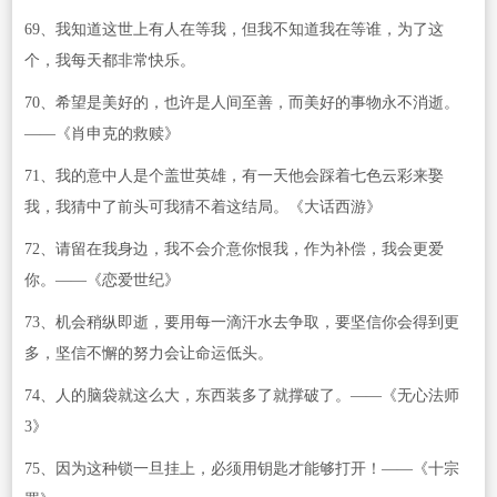
69、我知道这世上有人在等我，但我不知道我在等谁，为了这
个，我每天都非常快乐。
70、希望是美好的，也许是人间至善，而美好的事物永不消逝。
——《肖申克的救赎》
71、我的意中人是个盖世英雄，有一天他会踩着七色云彩来娶
我，我猜中了前头可我猜不着这结局。《大话西游》
72、请留在我身边，我不会介意你恨我，作为补偿，我会更爱
你。——《恋爱世纪》
73、机会稍纵即逝，要用每一滴汗水去争取，要坚信你会得到更
多，坚信不懈的努力会让命运低头。
74、人的脑袋就这么大，东西装多了就撑破了。——《无心法师
3》
75、因为这种锁一旦挂上，必须用钥匙才能够打开！——《十宗