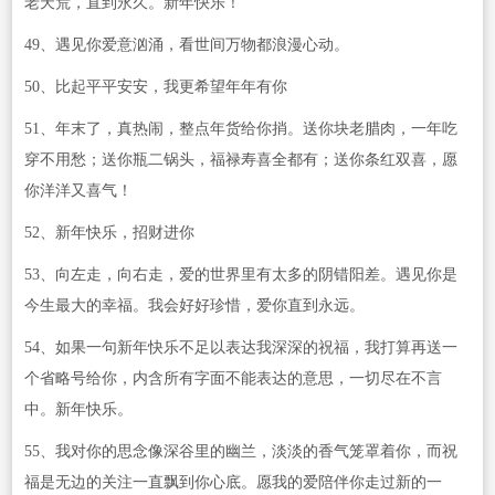
老天荒，直到永久。新年快乐！
49、遇见你爱意汹涌，看世间万物都浪漫心动。
50、比起平平安安，我更希望年年有你
51、年末了，真热闹，整点年货给你捎。送你块老腊肉，一年吃
穿不用愁；送你瓶二锅头，福禄寿喜全都有；送你条红双喜，愿
你洋洋又喜气！
52、新年快乐，招财进你
53、向左走，向右走，爱的世界里有太多的阴错阳差。遇见你是
今生最大的幸福。我会好好珍惜，爱你直到永远。
54、如果一句新年快乐不足以表达我深深的祝福，我打算再送一
个省略号给你，内含所有字面不能表达的意思，一切尽在不言
中。新年快乐。
55、我对你的思念像深谷里的幽兰，淡淡的香气笼罩着你，而祝
福是无边的关注一直飘到你心底。愿我的爱陪伴你走过新的一