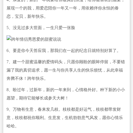
展现一个的我，用爱恋陪你一年又一年，用依赖伴你永恒的眷
恋，宝贝，新年快乐。
5、没见过多大世面，一生只爱一张脸
6、要是你今天答应我，那我们在一起的纪念日就特别好算了。
7、建一个甜蜜温馨的爱情码头，只愿你顾盼的眼眸停留，不要错
漏了我的真切追求，愿一生与你共享人生的快乐烦忧，从此幸福
奔腾不休！跨年快乐。
8、盼过年，过新年，新的一年来到，心情格外好。种下新的小小
愿望，期待它能够长成参天大树！
9、万物有生意，春来发几枝。枝枝都是好运气，枝枝都带发财
意，枝枝都祝你顺利。生意发，生机勃勃意气风发，愿你心情乐
哈哈。