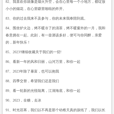
82、我喜欢你就像是烟火升空，会在心里每一个小地方，都绽放
小小的烟花，在心里噼里啪啦的炸开。
83、你的过去我来不及参与，你的未来我奉陪到底。
84、围坐炉火边，烤不暖冷了的清茶，烤不暖窗外的一月，我和
春意拥在一起。此刻，有一壶酒该多好，便可与你同醉，亲爱
的，新年快乐！
85、2023!继续收藏关于我们的一切!
86、看新一年的风和日丽，山河万里，和你一起
87、2023年除了暴富，也可以抱我
88、四季交替，希望我们还是我们
89、看一轮新的光怪陆离，江湖海底，和你一起
90、2023，全糖，去冰
91、时光荏苒，我们以不再是那个幼稚天真的孩纸了，我们以长