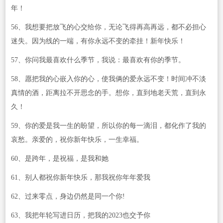
年！
56、我想要把放飞的心交给你，无论飞得再高再远，都不必担心
迷失。因为线的一端，有你永远不变的牵挂！新年快乐！
57、你问我最喜欢什么季节，我说：最喜欢有你的季节。
58、愿把我的心嵌入你的心，使我俩的爱永远不变！时间冲不淡
真情的酒，距离拉不开思念的手。想你，直到地老天荒，直到永
久！
59、你的爱是我一生的盼望，所以你的每一滴泪，都化作了我的
哀愁。亲爱的，祝你新年快乐，一生幸福。
60、是跨年，是祝福，是我和她
61、别人都祝你新年快乐，那我祝你年年爱我
62、过来零点，身边仍然是同一个你!
63、我把年轮写进日历，把我的2023也交予你