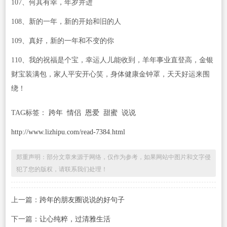
107、何其有幸，年岁并进
108、新的一年，新的开始和旧的人
109、真好，新的一年和不变的你
110、我的祝福是个宝，幸运人儿能收到，羊年事业直登高，金银
财宝装满包，家人平安开心笑，身体健康金钟罩，天天好运来围
绕！
TAG标签：
跨年
情侣
恩爱
甜蜜
说说
http://www.lizhipu.com/read-7384.html
郑重声明：部分文章来源于网络，仅作为参考，如果网站中图片和文字侵
犯了您的版权，请联系我们处理！
上一篇：
跨年的朋友圈说说的好句子
下一篇：
让心纯粹，过清雅生活