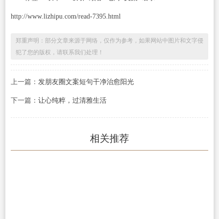
http://www.lizhipu.com/read-7395.html
郑重声明：部分文章来源于网络，仅作为参考，如果网站中图片和文字侵
犯了您的版权，请联系我们处理！
上一篇：
发朋友圈文案短句干净治愈阳光
下一篇：
让心纯粹，过清雅生活
相关推荐