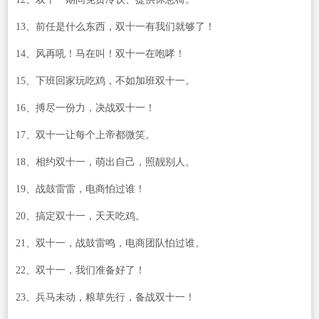
13、前任是什么东西，双十一有我们就够了！
14、风再吼！马在叫！双十一在咆哮！
15、下班回家玩吃鸡，不如加班双十一。
16、搏尽一份力，决战双十一！
17、双十一让每个上帝都微笑。
18、相约双十一，萌出自己，照靓别人。
19、战鼓雷雷，电商怕过谁！
20、搞定双十一，天天吃鸡。
21、双十一，战鼓雷鸣，电商团队怕过谁。
22、双十一，我们准备好了！
23、兵马未动，粮草先行，备战双十一！