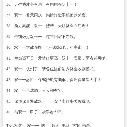
36、天生我才必有用，有用用在双十一！
37、双十一普天同庆、倾情打造手机抢购盛宴。
38、前方高能，双十一携带一大波奖金在逼近！
39、年前做好双十一，过年回家不差钱。
40、双十一大战在即，斗志燃烧吧，小宇宙们！
41、生命诚可贵，爱情价更高，双十一卖爆，两者皆可抛。
42、双十一快到了，请各位提前进入奖金收割模式。
43、双十一必胜，保驾护航有顺丰，保质保量保太平！
44、双十一气球响，人人都有奖。
45、保质保量迎战双十一，安全责任事关你我他。
46、与双十一甲子，携手奏华章。
TAG标签：
双十一
吸引
顾客
电商
文案
语录