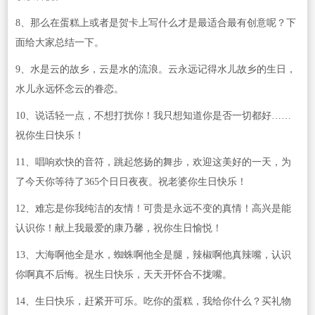
8、那么在蛋糕上或者是贺卡上写什么才是最适合最有创意呢？下
面给大家总结一下。
9、水是云的故乡，云是水的流浪。云永远记得水儿故乡的生日，
水儿永远怀念云的眷恋。
10、说话轻一点，不想打扰你！我只想知道你是否一切都好……
祝你生日快乐！
11、唱响欢快的音符，跳起悠扬的舞步，欢迎这美好的一天，为
了今天你等待了365个日日夜夜。祝老婆你生日快乐！
12、难忘是你我纯洁的友情！可贵是永远不变的真情！高兴是能
认识你！献上我最爱的康乃馨，祝你生日愉悦！
13、大海啊他全是水，蜘蛛啊他全是腿，辣椒啊他真辣嘴，认识
你啊真不后悔。祝生日快乐，天天开怀合不拢嘴。
14、生日快乐，赶紧开可乐。吃你的蛋糕，我给你什么？买礼物