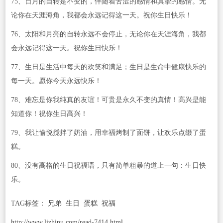
75、日月的自转是不变的，伴随着苦涩的感情和真挚的感情。无
论你在天涯海角，我都会永远记得这一天。祝你生日快乐！
76、太阳和月亮的自转永远不会停止，无论你在天涯海角，我都
会永远记得这一天。祝你生日快乐！
77、生日是生活中每天的欢笑和满足；生日是生命中健康快乐的
每一天。愿你今天永远快乐！
78、难忘是你我纯真的友谊！可贵是永久不变的真情！高兴是能
知道你！祝你生日高兴！
79、我让愉悦搅拌了奶油，用幸福烤制了面饼，让欢乐点缀了蛋
糕。
80、没有高格的生日祝福语，只有简单粗暴的道上一句：生日快
乐。
TAG标签：
兄弟
生日
蛋糕
祝福
http://www.lizhipu.com/read-7414.html