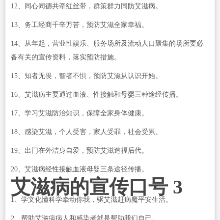
12、同心同德共牵红丝带，群策群力同防艾滋病。
13、务工经商千辛万苦，预防艾滋全家幸福。
14、从年起，营业性娱乐、服务场所及流动人口聚集的场所要必
备有关的宣传资料，落实预防措施。
15、知者无畏，智者不惧，预防艾滋从认识开始。
16、艾滋病主要通过血液、性接触和母婴三种途经传播。
17、学习艾滋防治知识，保障全家身体健康。
18、感染艾滋，个人受害，家人受罪，社会受累。
19、出门在外洁身自爱，预防艾滋造福后代。
20、艾滋病经性接触血液母婴三条途径传播。
艾滋病的宣传口号 3
1、学文化懂科学牵动你我，驱艾滋赶病魔平安生活。
2、帮助艾滋病病人和感染者就是帮助我们自已。