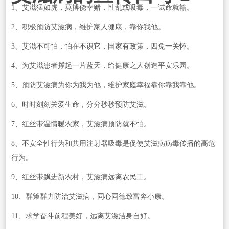
1、艾滋猛如虎，莫搏侥幸赌，性乱或吸毒，一试命就输。
2、积极预防艾滋病，维护家人健康，靠你我他。
3、艾滋不可怕，怕在不识它，国家有政策，四免一关怀。
4、为艾滋患者撑起一片蓝天，给健康之人创造平安乐园。
5、预防艾滋病为你为我为他，维护家庭幸福靠你靠我靠他。
6、时时刻刻关爱生命，分分秒秒预防艾滋。
7、红丝带温情暖农家，艾滋病预防就不怕。
8、不安全性行为和共用注射器吸毒是促使艾滋病病毒传播的高危
行为。
9、红丝带飘进新农村，艾滋病远离农民工。
10、群策群力防治艾滋病，同心同德致富奔小康。
11、求学奋斗前程美好，远离艾滋洁身自好。