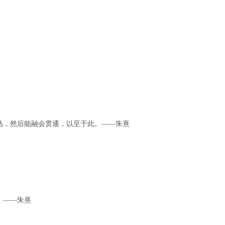
熟，然后能融会贯通，以至于此。――朱熹
。――朱熹