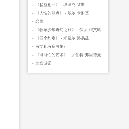
《精益创业》 - 埃里克·莱斯
《人性的弱点》 - 戴尔·卡耐基
恋雪
《牧羊少年奇幻之旅》 - 保罗·柯艾略
《四个约定》 - 米格尔·路易兹
有文化有多可怕?
《可能性的艺术》 - 罗伯特·弗里德曼
龙宫游记