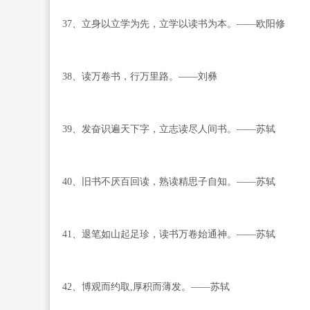
37、立身以立学为先，立学以读书为本。——欧阳修
38、读万卷书，行万里路。——刘彝
39、发奋识遍天下字，立志读尽人间书。——苏轼
40、旧书不厌百回读，熟读精思子自知。——苏轼
41、退笔如山起足珍，读书万卷始通神。――苏轼
42、博观而约取,厚积而薄发。——苏轼