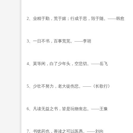
2、业精于勤，荒于嬉；行成于思，毁于随。——韩愈
3、一日不书，百事荒芜。——李诩
4、莫等闲，白了少年头，空悲切。——岳飞
5、少壮不努力，老大徒伤悲。——《长歌行》
6、凡读无益之书，皆是玩物丧志。——王豫
7、书犹药也，善读之可以医愚。——刘向