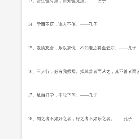
13、吾生也有涯，而知也无涯。——庄子
14、学而不厌，诲人不倦。——孔子
15、发愤忘食，乐以忘忧，不知老之将至云尔。——孔子
16、三人行，必有我师焉。择其善者而从之，其不善者而
17、敏而好学，不耻下问，——孔子
18、知之者不如好之者，好之者不如乐之者。——孔子