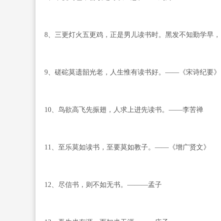
8、三更灯火五更鸡，正是男儿读书时。黑发不知勤学早
9、磋砣莫遗韶光老，人生惟有读书好。——《宋诗纪要》
10、鸟欲高飞先振翅，人求上进先读书。——李苦禅
11、至乐莫如读书，至要莫如教子。——《增广贤文》
12、尽信书，则不如无书。―――孟子