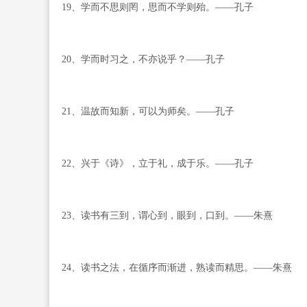
19、学而不思则罔，思而不学则殆。——孔子
20、学而时习之，不亦说乎？——孔子
21、温故而知新，可以为师矣。——孔子
22、兴于《诗》，立于礼，成于乐。——孔子
23、读书有三到，谓心到，眼到，口到。——朱熹
24、读书之法，在循序而渐进，熟读而精思。——朱熹