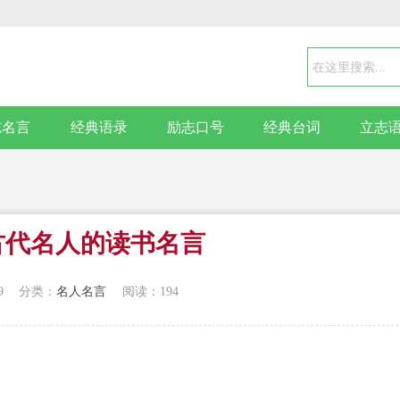
志名言
经典语录
励志口号
经典台词
立志
句古代名人的读书名言
9
分类：
名人名言
阅读：194