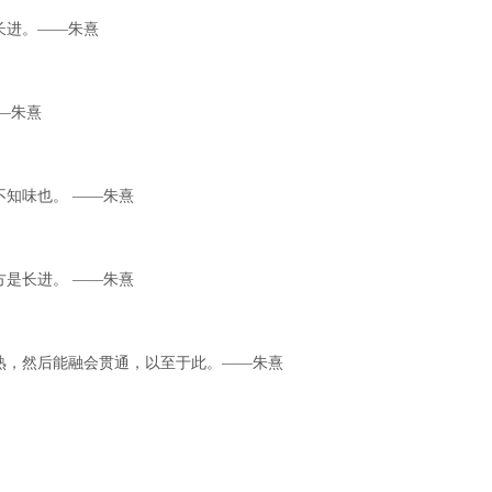
长进。——朱熹
—朱熹
不知味也。 ——朱熹
方是长进。 ——朱熹
熟，然后能融会贯通，以至于此。——朱熹