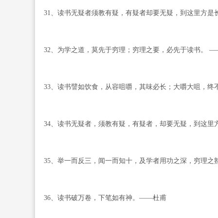
31、读书无疑者须教有疑，有疑者却要无疑，到这里方是
32、为学之道，莫先于穷理；穷理之要，必先于读书。 —
33、读书譬如饮食，从容咀嚼，其味必长；大嚼大咀，终
34、读书无疑者，须教有疑，有疑者，却要无疑，到这里
35、举一而反三，闻一而知十，及学者用功之深，穷理之
36、读书破万卷，下笔如有神。——杜甫