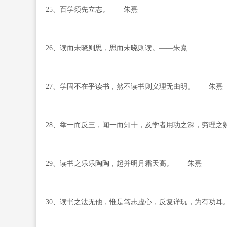
25、百学须先立志。——朱熹
26、读而未晓则思，思而未晓则读。——朱熹
27、学固不在乎读书，然不读书则义理无由明。——朱熹
28、举一而反三，闻一而知十，及学者用功之深，穷理之
29、读书之乐乐陶陶，起并明月霜天高。——朱熹
30、读书之法无他，惟是笃志虚心，反复详玩，为有功耳