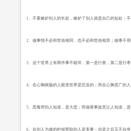
1、不要嫉妒别人的长处，嫉妒了别人就是自己的短处；
2、做事情不必和世俗相同，也不必和世俗相异；做事不
3、这个世界上有两件事不能等，第一是行善，第二是行孝
4、在心胸狭隘的人眼里世界是悲哀的；而在心胸宽广的
5、恶毒而怕人知道，是大恶；而做善事故意让人知道，是
6、在别人为难的时候帮助别人是美事；但是之后又不自