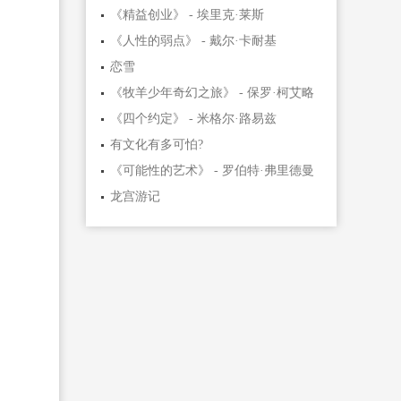
《精益创业》 - 埃里克·莱斯
《人性的弱点》 - 戴尔·卡耐基
恋雪
《牧羊少年奇幻之旅》 - 保罗·柯艾略
《四个约定》 - 米格尔·路易兹
有文化有多可怕?
《可能性的艺术》 - 罗伯特·弗里德曼
龙宫游记