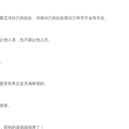
不要忌讳自己的短处，讳谈自己的短处那自己终究不会有长处。
用让他人喜，也不能让他人悲。
。
人眼里世界总是充满希望的。
假善。
夸，那他的道德就很厚了！