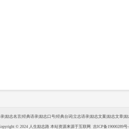
语录
|
励志名言
|
经典语录
|
励志口号
|
经典台词
|
立志语录
|
励志文案
|
励志文章
|
励
Copyright © 2024 人生励志路 本站资源来源于互联网
吉ICP备19000289号-