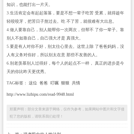
知识，也能打出一片天。
3.生活肯定会有起起落落，要是不想一辈子吃苦 受累，就得趁年
轻咬咬牙，把苦日子熬过去。吃 不了苦，就很难有大出息。
4.做人要靠自己，别人能帮你一次两次，但帮不 了你一辈子。靠
别人不如靠自己，自己强大才是 真强大。
5.要是有人对你不好，别太往心里去。这世上除 了爸爸妈妈，没
人有义务对你好，所以别太在意 那些不友善的人。
6.别老羡慕别人过得好，每个人的起点不一样， 真正的进步是今
天的你比昨天更优秀。
TAG标签：
这位
爸爸
叮嘱
狠狠
共情
http://www.lizhipu.com/read-9948.html
郑重声明：部分文章来源于网络，仅作为参考，如果网站中图片和文字侵
犯了您的版权，请联系我们处理！