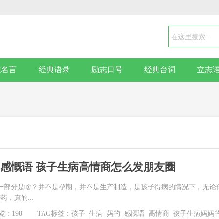
志名言
经典语录
励志口号
经典台词
立志
感慨语 孩子生病高情商怎么发朋友圈
一部分是啥？并不是孕期，并不是生产制造，是孩子得病的情况下，无论
，真的...
 : 198
TAG标签：
孩子
生病
妈的
感慨语
高情商
孩子生病妈妈