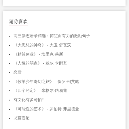
猜你喜欢
高三励志语录精选：简短而有力的激励句子
《大思想的神奇》 - 大卫·舒瓦茨
《精益创业》 - 埃里克·莱斯
《人性的弱点》 - 戴尔·卡耐基
恋雪
《牧羊少年奇幻之旅》 - 保罗·柯艾略
《四个约定》 - 米格尔·路易兹
有文化有多可怕?
《可能性的艺术》 - 罗伯特·弗里德曼
龙宫游记