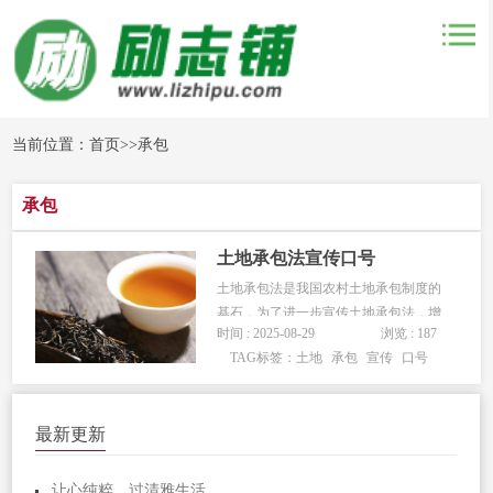
当前位置：
首页
>>
承包
承包
土地承包法宣传口号
土地承包法是我国农村土地承包制度的
基石，为了进一步宣传土地承包法，增
时间 : 2025-08-29
浏览 : 187
强广大农民对土地承包制度的认识和支
TAG标签：
土地
承包
宣传
口号
持，我们整理了一些相关口号，让我们
一起来看看吧！ 1. 科学承包，...
最新更新
让心纯粹，过清雅生活