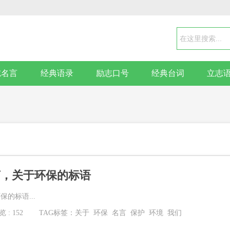
志名言
经典语录
励志口号
经典台词
立志
言，关于环保的标语
的标语...
 : 152
TAG标签：
关于
环保
名言
保护
环境
我们