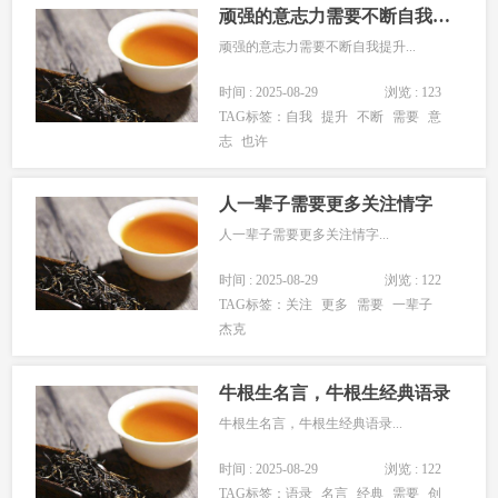
早餐一定要吃8、晚饭...
顽强的意志力需要不断自我提升
顽强的意志力需要不断自我提升...
时间 : 2025-08-29
浏览 : 123
TAG标签：
自我
提升
不断
需要
意
志
也许
人一辈子需要更多关注情字
人一辈子需要更多关注情字...
时间 : 2025-08-29
浏览 : 122
TAG标签：
关注
更多
需要
一辈子
杰克
牛根生名言，牛根生经典语录
牛根生名言，牛根生经典语录...
时间 : 2025-08-29
浏览 : 122
TAG标签：
语录
名言
经典
需要
创