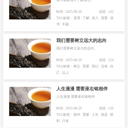
时间 : 2025-08-29
浏览 : 142
TAG标签：
道理
了解
深入
需要
读
书
不能
我们需要树立远大的志向
我们需要树立远大的志向...
时间 : 2025-08-29
浏览 : 124
TAG标签：
树立
需要
我们
没有
自
己
以上
人生漫漫 需要座右铭相伴
人生漫漫 需要座右铭相伴...
时间 : 2025-08-29
浏览 : 126
TAG标签：
相伴
需要
人生
就是
胜
利
只有