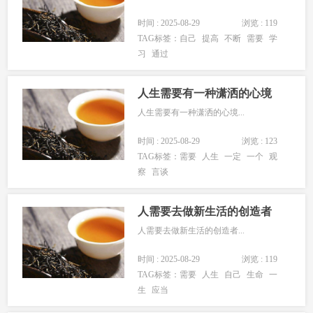
时间 : 2025-08-29
浏览 : 119
TAG标签：
自己
提高
不断
需要
学
习
通过
人生需要有一种潇洒的心境
人生需要有一种潇洒的心境...
时间 : 2025-08-29
浏览 : 123
TAG标签：
需要
人生
一定
一个
观
察
言谈
人需要去做新生活的创造者
人需要去做新生活的创造者...
时间 : 2025-08-29
浏览 : 119
TAG标签：
需要
人生
自己
生命
一
生
应当