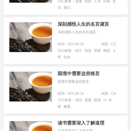
TAG标签：
需要
理想
人生
目标
生
活
我们
深刻感悟人生的名言箴言
深刻感悟人生的名言箴言...
时间 : 2025-08-29
浏览 : 122
TAG标签：
自己
创造
需要
精彩
上
帝
生命
困境中需要这些格言
困境中需要这些格言...
时间 : 2025-08-29
浏览 : 126
TAG标签：
这些
需要
困境
of
作
家
难题
读书需要深入了解道理
读书需要深入了解道理...