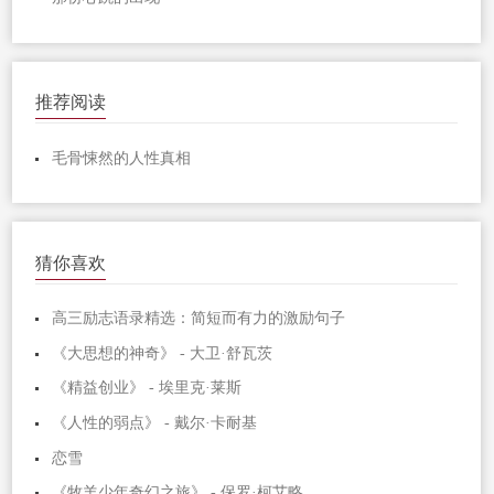
推荐阅读
毛骨悚然的人性真相
猜你喜欢
高三励志语录精选：简短而有力的激励句子
《大思想的神奇》 - 大卫·舒瓦茨
《精益创业》 - 埃里克·莱斯
《人性的弱点》 - 戴尔·卡耐基
恋雪
《牧羊少年奇幻之旅》 - 保罗·柯艾略