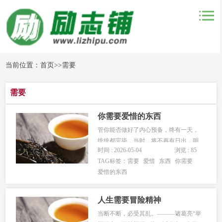
当前位置：
首页
>>
需要
需要
你需要爱惜的东西
管你能否做好了内心预备，终有一天，
统统都完毕，当时，将不再有日出，明
时间 : 2026-05-04
浏览 : 85
月，小时和分钟的观点。你曾具有的统
TAG标签：
需要
爱惜
东西
你需要
统，无论是值得爱惜的照旧应该以往
爱惜的东西
的，都将转与别人。你的财产，名望的
世俗的权益，都将与你离开干系。你所
具有的和相干的，都将与你不干系。你
人生需要冒险精神
的歹...
当断不断，必受其乱。———诸葛亮“举