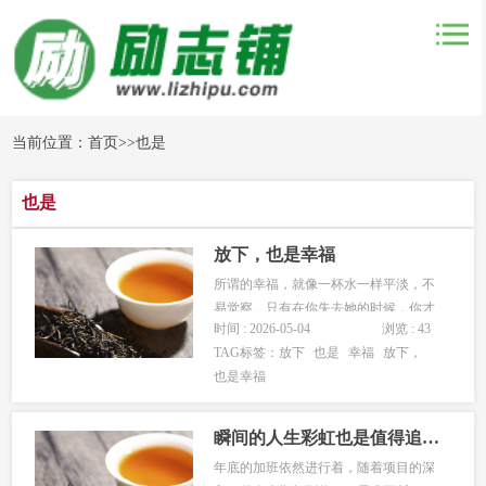
当前位置：
首页
>>
也是
也是
放下，也是幸福
所谓的幸福，就像一杯水一样平淡，不
易觉察。只有在你失去她的时候，你才
时间 : 2026-05-04
浏览 : 43
会知道她的珍贵。 很早以前，
TAG标签：
放下
也是
幸福
放下，
有一位国王觉得自己不幸福，就派宰相?
也是幸福
找一个最幸福的人，将他幸福的秘密带
回来。 宰相碰到男人问：“你幸
福吗？” 男人回答：“不幸...
瞬间的人生彩虹也是值得追求的
年底的加班依然进行着，随着项目的深