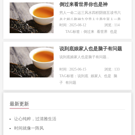
马瘦毛长没人骑，人穷说话没人...
倒过来看世界你也是神
穷人一命二运三风水四积阴德五读书六
名七相八敬神九交贵人十养生富人一养
时间 : 2025-08-12
浏览 : 114
生(养成好习惯)二交贵人(高人指点)三敬
TAG标签：
倒过来
看世界
也是
神(尊重宇宙规律四相(注意形象)五名(有
名气)六读书(学习精进)七积阴德(做好
事)八風水(風水加持)九运(运气改变)十
说到底娘家人也是脑子有问题
命(命运改变)...
说到底娘家人也是脑子有问题...
时间 : 2025-06-15
浏览 : 133
TAG标签：
说到底
娘家人
也是
脑
子
有问题
最新更新
让心纯粹，过清雅生活
时间就像一阵风