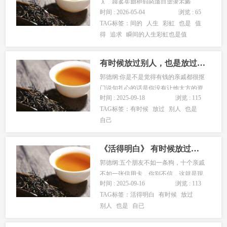
入，很多先期想到的项目需求不断
时间 : 2026-05-04
浏览 : 65
的“被”完善着。其实对于每一个项目来
TAG标签：
间的
人生
彩虹
也是
值
说，需求随着项目的深入是很容易进行
得
追求
瞬间的人生彩虹也是值
改动的。不同的是，客户如果提出的需
求很明确，前期需求设计就会随之明
朗，这样的项目做起来也很有目的性，
有时候放过别人，也是放过自己!
做着也...
郭德纲:你是不是觉得有钱的亲戚都很抠
门说句扎心的话是你没有让他大方的资
时间 : 2025-09-18
浏览 : 115
本郭德纲:人与人之间不来往了原因很简
TAG标签：
有时候
放过
别人
也是
单一直吃亏的不想再吃亏了占便宜的人
自己
占不到了郭德纲:社会的现实就是如果踩
你一脚可以得到好处的话那么很多人都
会蜂拥而上郭德纲:不用对低层次...
《活得明白》 有时候放过别人也是放过自已
郭德纲:五个朋友不如一条狗，十个亲戚
不如一张信用卡，你别不信，这就是现
时间 : 2025-09-16
浏览 : 113
实。郭德纲:少和妈妈说难过的事，她帮
TAG标签：
活得明白
有时候
放过
不上忙，还会睡不着觉。郭德纲:永远记
别人
也是
自已
住，和你翻过脸的人，永远不可能再成
你的朋友不管你们是什么关系。郭德纲: