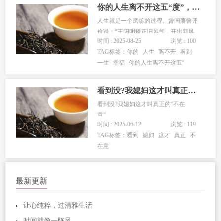
挡它看到，可它很快对那些东西失去了
你的人生离不开这五“度”，看到一生幸福
兴...
人生就是一个磨炼的过程。曾国藩曾评
价说：“王阳明矫正旧风气，开出新风
时间 : 2025-08-25
浏览 : 100
气，功不在禹下。”时至今日，王阳明为
TAG标签：
你的
人生
离不开
看到
人处事的精髓，仍与当代不谋而合。纵
一生
幸福
你的人生离不开这五“
观王阳明一生，我们会发现智慧的人生
离不开五“...
看到没?我媳妇这才叫真正的“不在意”。
看到没?我媳妇这才叫真正的“不在
意”。...
时间 : 2025-06-12
浏览 : 119
TAG标签：
看到
媳妇
这才
真正
不
在意
最新更新
让心纯粹，过清雅生活
时间就像一阵风