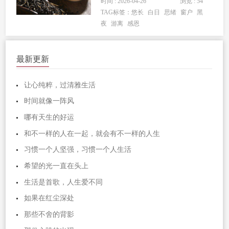
时间 : 2026-04-26
浏览 : 54
于黑暗，我没有奢求...
TAG标签：
悠长
白日
思绪
窗户
黑
夜
游离
感恩
最新更新
让心纯粹，过清雅生活
时间就像一阵风
哪有天生的好运
和不一样的人在一起，就会有不一样的人生
习惯一个人坚强，习惯一个人生活
希望的光一直在头上
生活是首歌，人生爱不同
如果在红尘深处
那些不舍的背影