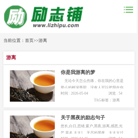
当前位置：
首页
>>
游离
游离
你是我游离的梦
无论今天怎么伤痛，你在我的心里是
那么的根深蒂固，没有人可以把我在你
时间 : 2026-05-04
浏览 : 54
的身边拿走，因为你是我的，连同你的
TAG标签：
游离
生命。不管那喧嚣的热情沉积在哪里，
我都会义无反顾，爱就是这样的无遮无
拦，一意孤行的呈现，倘若你说我这到
关于黑夜的励志句子
底为何?一个答案，就是那么的死心塌
悠长,白日,思绪,窗户,黑夜,游离,感恩,光
地...
芒,莫名,太太1、无尽的黑夜、太太太过