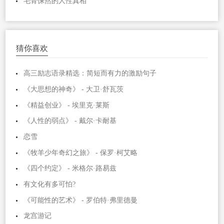
毛骨悚然的人性真相
猜你喜欢
高三励志语录精选：简短而有力的激励句子
《大思想的神奇》 - 大卫·舒瓦茨
《精益创业》 - 埃里克·莱斯
《人性的弱点》 - 戴尔·卡耐基
恋雪
《牧羊少年奇幻之旅》 - 保罗·柯艾略
《四个约定》 - 米格尔·路易兹
有文化有多可怕?
《可能性的艺术》 - 罗伯特·弗里德曼
龙宫游记