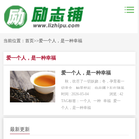
当前位置：
首页
>>
爱一个人，是一种幸福
爱一个人，是一种幸福
爱一个人，是一种幸福
秋，吹尽了一切妖娆；冬，孕育着一
切意念，触景想起，你在哪？乱红随风
时间 : 2026-05-04
浏览 : 42
去，孤单只一曲。冷枝雪下音，穿透近
TAG标签：
一个人
一种
幸福
爱一
伤心。 幸福，自从遇见你；落伤，自
个人，是一种幸福
从你走后。让我懂得了有一种爱叫做魂
不附体的思念。 秋天不回来，冬天人
不在，红雪润砚，落笔抱歉。岁月如
最新更新
梭，...