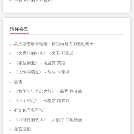
毛骨悚然的人性真相
猜你喜欢
高三励志语录精选：简短而有力的激励句子
《大思想的神奇》 - 大卫·舒瓦茨
《精益创业》 - 埃里克·莱斯
《人性的弱点》 - 戴尔·卡耐基
恋雪
《牧羊少年奇幻之旅》 - 保罗·柯艾略
《四个约定》 - 米格尔·路易兹
有文化有多可怕?
《可能性的艺术》 - 罗伯特·弗里德曼
龙宫游记