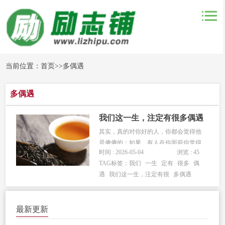
当前位置：
首页
>>
多偶遇
多偶遇
我们这一生，注定有很多偶遇
其实，真的对你好的人，你都会觉得他
是傻傻的；如果，有人在你面前你觉得
时间 : 2026-05-04
浏览 : 45
他很精明，让你琢磨不透，可能他不是
TAG标签：
我们
一生
定有
很多
偶
真的爱你——四度陌言“如果你越来越冷
遇
我们这一生，注定有很
多偶遇
漠，你以为你成长了，但其实没有。长
大应该是变温柔，对全世界都温柔。”成
熟，是对很多事物都能放下，都能慈...
最新更新