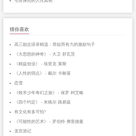
毛骨悚然的人性真相
猜你喜欢
高三励志语录精选：简短而有力的激励句子
《大思想的神奇》 - 大卫·舒瓦茨
《精益创业》 - 埃里克·莱斯
《人性的弱点》 - 戴尔·卡耐基
恋雪
《牧羊少年奇幻之旅》 - 保罗·柯艾略
《四个约定》 - 米格尔·路易兹
有文化有多可怕?
《可能性的艺术》 - 罗伯特·弗里德曼
龙宫游记