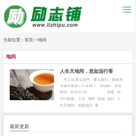
当前位置：
首页
>>
地间
地间
人生天地间，忽如远行客
书上说:要么读书，要么旅行，身体和
灵魂总要有一个在路上。初读时，并喜
时间 : 2026-05-04
浏览 : 48
欢上了这句话，喜欢在路上的这种感
TAG标签：
人生
地间
忽如
远行
人
觉，也许是成长的路上，也许是梦想的
生天地间，忽如远行
客
路上，或者，死亡的路上。生命永远都
是进行时，我们只能向前，没有退
路。 直到现在，我仍然不能准确的理
最新更新
解，死...