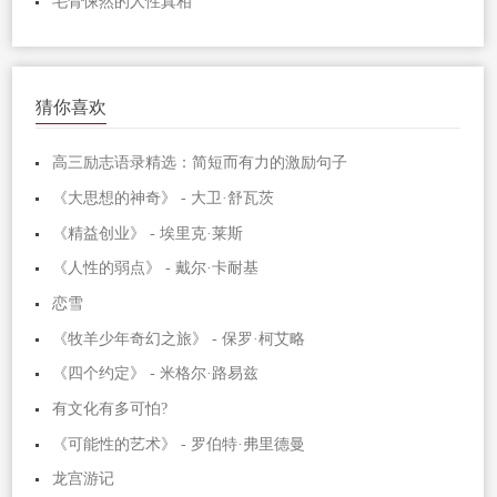
毛骨悚然的人性真相
猜你喜欢
高三励志语录精选：简短而有力的激励句子
《大思想的神奇》 - 大卫·舒瓦茨
《精益创业》 - 埃里克·莱斯
《人性的弱点》 - 戴尔·卡耐基
恋雪
《牧羊少年奇幻之旅》 - 保罗·柯艾略
《四个约定》 - 米格尔·路易兹
有文化有多可怕?
《可能性的艺术》 - 罗伯特·弗里德曼
龙宫游记