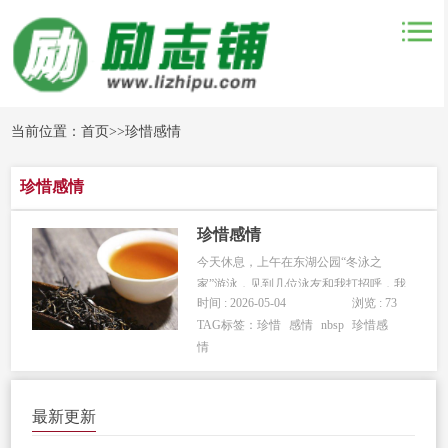
当前位置：
首页
>>
珍惜感情
珍惜感情
珍惜感情
今天休息，上午在东湖公园“冬泳之
家”游泳，见到几位泳友和我打招呼，我
时间 : 2026-05-04
浏览 : 73
虽然很热情的做出回应，但却不认识人
TAG标签：
珍惜
感情
nbsp
珍惜感
家叫什么，深感自己内心有愧。在一些
情
时候的一些地方，曾经多次遇到这样的
情况，对方主动和我说话，我却想不起
来对方是谁，只好听话听音，试探着问
最新更新
出...