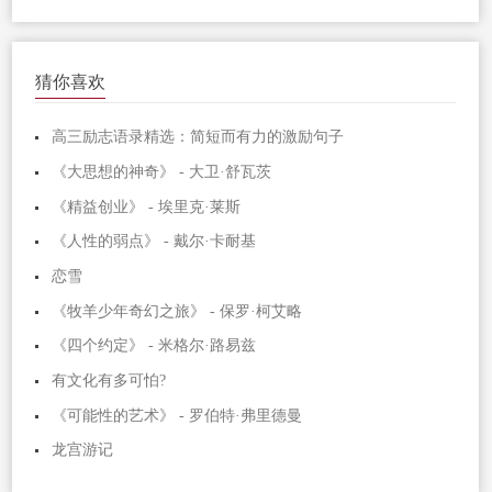
猜你喜欢
高三励志语录精选：简短而有力的激励句子
《大思想的神奇》 - 大卫·舒瓦茨
《精益创业》 - 埃里克·莱斯
《人性的弱点》 - 戴尔·卡耐基
恋雪
《牧羊少年奇幻之旅》 - 保罗·柯艾略
《四个约定》 - 米格尔·路易兹
有文化有多可怕?
《可能性的艺术》 - 罗伯特·弗里德曼
龙宫游记