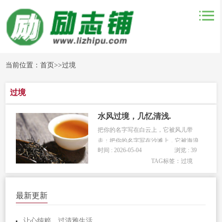
当前位置：
首页
>>
过境
过境
水风过境，几忆清浅.
把你的名字写在白云上，它被风儿带
走；把你的名字写在沙滩上，它被海浪
时间 : 2026-05-04
浏览 : 39
带走：于是自私的我，将你的名字刻在
TAG标签：
过境
我的心上，而我的心儿却被你带
走。 我不知道于你而言的我，是怎
样的一番模样，我也不想知道，无论结
最新更新
果是好是坏，是喜是悲。我对你的喜欢
都将一如既...
让心纯粹，过清雅生活