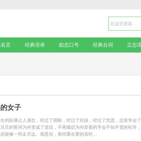
志名言
经典语录
励志口号
经典台词
立志
然的女子
人生的际遇让人感念，经过了期盼，经过了狂躁，经过了忧思，总算学会
誓旦旦的誓词为何变成了谎话，不再慨叹为何牵着的手会不知不觉的松开
还能够一同走天边。我坚信，那些爱在爱的其时...