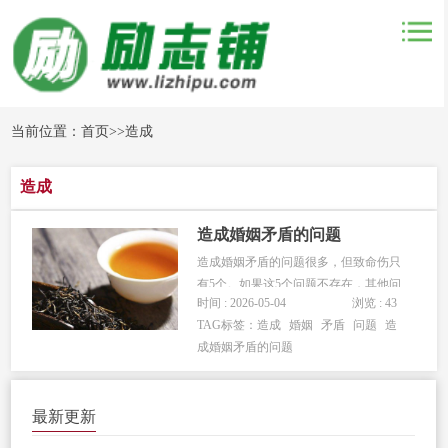
当前位置：
首页
>>
造成
造成
造成婚姻矛盾的问题
造成婚姻矛盾的问题很多，但致命伤只
有5个。如果这5个问题不存在，其他问
时间 : 2026-05-04
浏览 : 43
题都很容易解决。婚姻是两个人的事，
TAG标签：
造成
婚姻
矛盾
问题
造
就需要两个人共同投入。若其中一人有
成婚姻矛盾的问题
这些致命伤，另一个人就要提醒他。但
是，若这个人把坚持这些致命伤看得比
维持两个人的关系更重要，婚姻关系
最新更新
便...