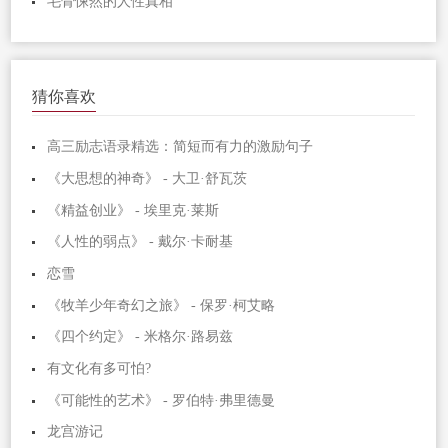
毛骨悚然的人性真相
猜你喜欢
高三励志语录精选：简短而有力的激励句子
《大思想的神奇》 - 大卫·舒瓦茨
《精益创业》 - 埃里克·莱斯
《人性的弱点》 - 戴尔·卡耐基
恋雪
《牧羊少年奇幻之旅》 - 保罗·柯艾略
《四个约定》 - 米格尔·路易兹
有文化有多可怕?
《可能性的艺术》 - 罗伯特·弗里德曼
龙宫游记