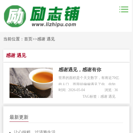
当前位置：
首页
>>
感谢 遇见
感谢 遇见
感谢遇见，感谢有你
世界的面积是个天文数字，有将近70亿
的人口，而我却偏偏遇见了你。你知
时间 : 2026-05-04
浏览 : 36
道，这并不简单。 我站在这里，看
TAG标签：
感谢 遇见
着涌来的人潮。苦笑着、离去了、却忽
略了那儿还站着一个你。是的啊，我们
常常望着对方的背影欣慰的笑着。
最新更新
怎么会穿过人海茫茫，只记得你的温...
让心纯粹，过清雅生活