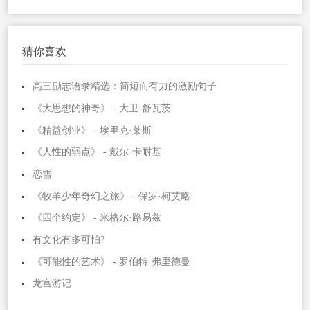
猜你喜欢
高三励志语录精选：简短而有力的激励句子
《大思想的神奇》 - 大卫·舒瓦茨
《精益创业》 - 埃里克·莱斯
《人性的弱点》 - 戴尔·卡耐基
恋雪
《牧羊少年奇幻之旅》 - 保罗·柯艾略
《四个约定》 - 米格尔·路易兹
有文化有多可怕?
《可能性的艺术》 - 罗伯特·弗里德曼
龙宫游记