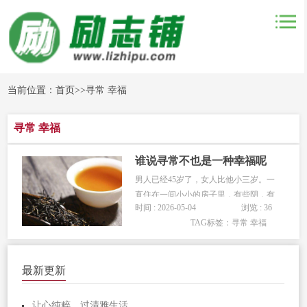
当前位置：
首页
>>
寻常 幸福
寻常 幸福
谁说寻常不也是一种幸福呢
男人已经45岁了，女人比他小三岁。一
直住在一间小小的房子里，有些阴，有
时间 : 2026-05-04
浏览 : 36
些潮。身边不断有人买了新房子，女人
TAG标签：
寻常 幸福
便很羡慕地看着人家搬家。男人开始认
真地打听每平方要多少钱，要贷多少
款，每月还多少，要还多少年。两个人
最新更新
一起去看房，三室一厅的房子，很宽
敞，...
让心纯粹，过清雅生活