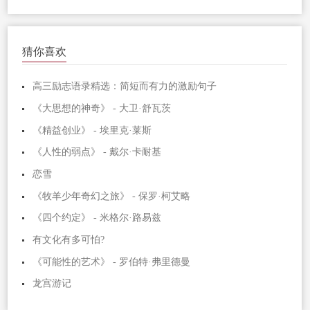
猜你喜欢
高三励志语录精选：简短而有力的激励句子
《大思想的神奇》 - 大卫·舒瓦茨
《精益创业》 - 埃里克·莱斯
《人性的弱点》 - 戴尔·卡耐基
恋雪
《牧羊少年奇幻之旅》 - 保罗·柯艾略
《四个约定》 - 米格尔·路易兹
有文化有多可怕?
《可能性的艺术》 - 罗伯特·弗里德曼
龙宫游记