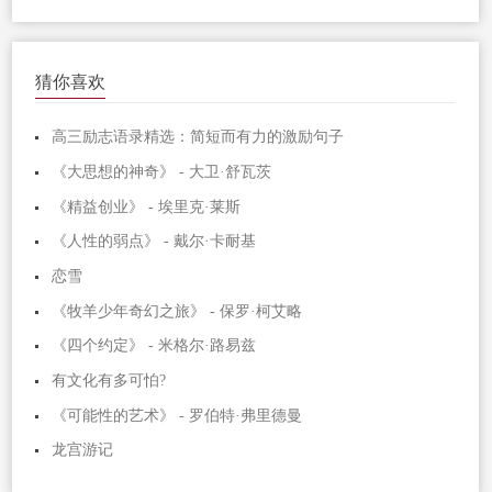
猜你喜欢
高三励志语录精选：简短而有力的激励句子
《大思想的神奇》 - 大卫·舒瓦茨
《精益创业》 - 埃里克·莱斯
《人性的弱点》 - 戴尔·卡耐基
恋雪
《牧羊少年奇幻之旅》 - 保罗·柯艾略
《四个约定》 - 米格尔·路易兹
有文化有多可怕?
《可能性的艺术》 - 罗伯特·弗里德曼
龙宫游记