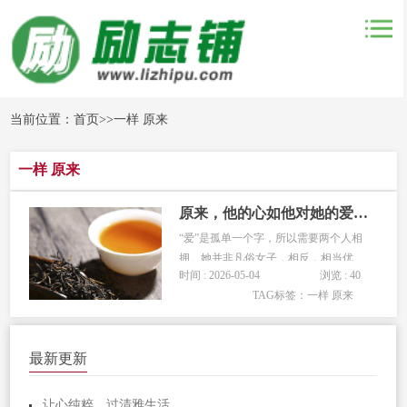
当前位置：
首页
>>
一样 原来
一样 原来
原来，他的心如他对她的爱一样
“爱”是孤单一个字，所以需要两个人相
拥。她并非凡俗女子，相反，相当优
时间 : 2026-05-04
浏览 : 40
秀，追求者云集。而她，排开众人，毅
TAG标签：
一样 原来
然跟了他。当时，他一无所有，在一家
工厂打工，收入不够解决两人温饱。为
了他，她失去亲人，丢了工作。只为给
最新更新
你一生温暖他们借了一间朋友的仓库，
简...
让心纯粹，过清雅生活