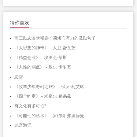
猜你喜欢
高三励志语录精选：简短而有力的激励句子
《大思想的神奇》 - 大卫·舒瓦茨
《精益创业》 - 埃里克·莱斯
《人性的弱点》 - 戴尔·卡耐基
恋雪
《牧羊少年奇幻之旅》 - 保罗·柯艾略
《四个约定》 - 米格尔·路易兹
有文化有多可怕?
《可能性的艺术》 - 罗伯特·弗里德曼
龙宫游记