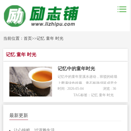
当前位置：
首页
>>
记忆 童年 时光
记忆 童年 时光
记忆中的童年时光
记忆中的童年里溪水遄动，班驳的砖墙
上爬满绿色枝藤。青石板路绵延成思念
时间 : 2026-05-04
浏览 : 36
的形状，湿润的空气中弥漫着新鲜泥土
TAG标签：
记忆 童年 时光
味。裹小脚的老妇人们围聚在院落中哝
哝细语，数落着雨水的不足和生活的无
趣。凉爽的微风撩起水面的波纹，娉婷
最新更新
的少女在苍穹下微笑。那时并不知道清
澈...
让心纯粹，过清雅生活