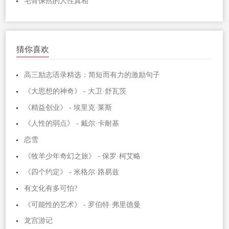
毛骨悚然的人性真相
猜你喜欢
高三励志语录精选：简短而有力的激励句子
《大思想的神奇》 - 大卫·舒瓦茨
《精益创业》 - 埃里克·莱斯
《人性的弱点》 - 戴尔·卡耐基
恋雪
《牧羊少年奇幻之旅》 - 保罗·柯艾略
《四个约定》 - 米格尔·路易兹
有文化有多可怕?
《可能性的艺术》 - 罗伯特·弗里德曼
龙宫游记