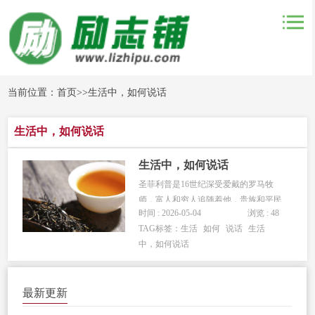
当前位置：
首页
>>
生活中，如何说话
生活中，如何说话
生活中，如何说话
圣菲利普是16世纪深受爱戴的罗马牧
师，富人和穷人追随着他，贵族和平民
时间 : 2026-05-04
浏览 : 48
也都喜欢他，这一切都是因为他的善解
TAG标签：
生活
如何
说话
生活
人意。 有一次，一位年轻的女孩来
中，如何说话
到圣菲利普面前倾诉自己的苦恼。圣菲
利普明白了女孩的缺点，其实她心地倒
不坏，只是她常常说三道四，喜欢说些
最新更新
无...