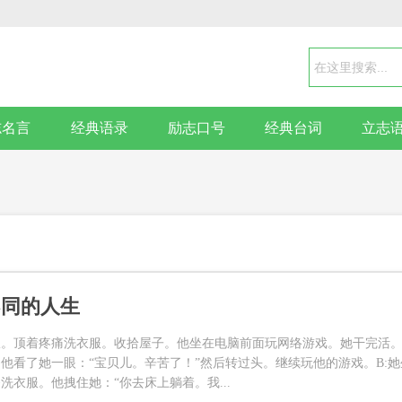
志名言
经典语录
励志口号
经典台词
立志
不同的人生
服。顶着疼痛洗衣服。收拾屋子。他坐在电脑前面玩网络游戏。她干完活
他看了她一眼：“宝贝儿。辛苦了！”然后转过头。继续玩他的游戏。B:她
洗衣服。他拽住她：“你去床上躺着。我...