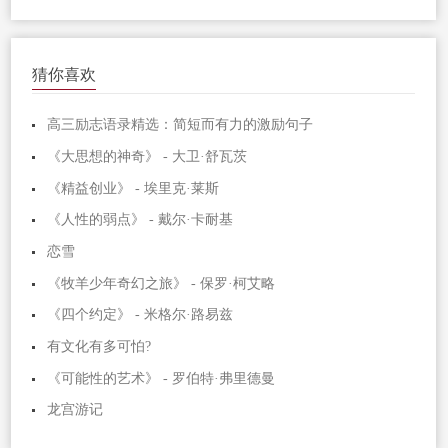
猜你喜欢
高三励志语录精选：简短而有力的激励句子
《大思想的神奇》 - 大卫·舒瓦茨
《精益创业》 - 埃里克·莱斯
《人性的弱点》 - 戴尔·卡耐基
恋雪
《牧羊少年奇幻之旅》 - 保罗·柯艾略
《四个约定》 - 米格尔·路易兹
有文化有多可怕?
《可能性的艺术》 - 罗伯特·弗里德曼
龙宫游记