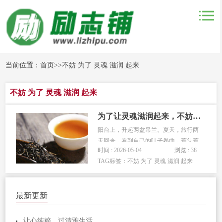
当前位置：
首页
>>
不妨 为了 灵魂 滋润 起来
不妨 为了 灵魂 滋润 起来
为了让灵魂滋润起来，不妨拿起书来读
阳台上，升起两盆吊兰。夏天，旅行两
天回来，看到自己的叶子卷曲，蔫头蔫
时间 : 2026-05-04
浏览 : 38
脑，盆里的水。第二天早上，绿叶挂着
TAG标签：
不妨 为了 灵魂 滋润 起来
長長的茎和藤蔓，一簇簇年轻的吊兰挂
在树枝上，花开了，和平，自由和轻
松。这是昨天枯萎的花吗？是水，够它
最新更新
精神！當我还是个孩子的时候，我和我
的搭...
让心纯粹，过清雅生活