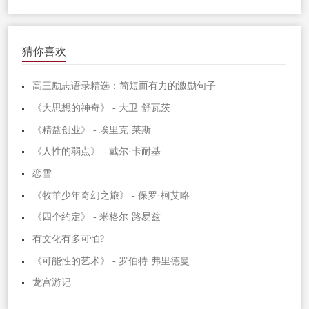
猜你喜欢
高三励志语录精选：简短而有力的激励句子
《大思想的神奇》 - 大卫·舒瓦茨
《精益创业》 - 埃里克·莱斯
《人性的弱点》 - 戴尔·卡耐基
恋雪
《牧羊少年奇幻之旅》 - 保罗·柯艾略
《四个约定》 - 米格尔·路易兹
有文化有多可怕?
《可能性的艺术》 - 罗伯特·弗里德曼
龙宫游记