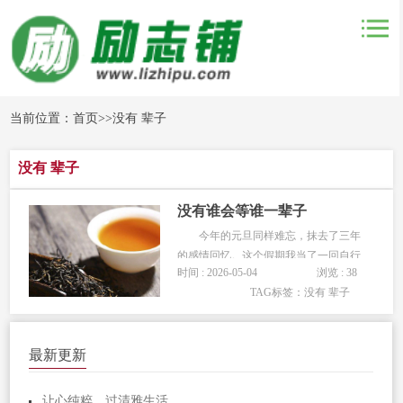
当前位置：
首页
>>
没有 辈子
没有 辈子
没有谁会等谁一辈子
今年的元旦同样难忘，抹去了三年
的感情回忆。这个假期我当了一回自行
时间 : 2026-05-04
浏览 : 38
车的后轮，沿着前轮走过的痕迹吻遍
TAG标签：
没有 辈子
了，然后忘却，两人大汗淋漓的吃跳水
鱼、30元的小旅店、月波湖、荷榭、柳
廊、、、一切都已经过去了，随着三年
最新更新
后这一句对不起，一切已经结束。都忘
记...
让心纯粹，过清雅生活