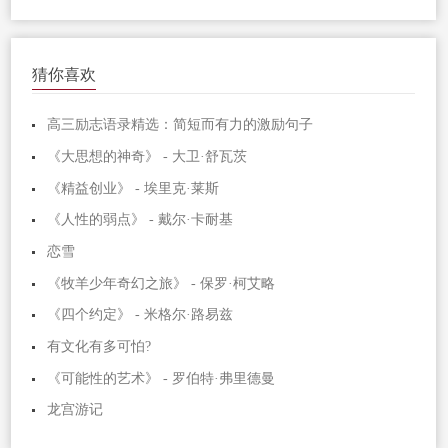
猜你喜欢
高三励志语录精选：简短而有力的激励句子
《大思想的神奇》 - 大卫·舒瓦茨
《精益创业》 - 埃里克·莱斯
《人性的弱点》 - 戴尔·卡耐基
恋雪
《牧羊少年奇幻之旅》 - 保罗·柯艾略
《四个约定》 - 米格尔·路易兹
有文化有多可怕?
《可能性的艺术》 - 罗伯特·弗里德曼
龙宫游记