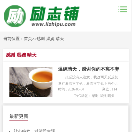
当前位置：
首页
>>
感谢 温婉 晴天
感谢 温婉 晴天
温婉晴天，感谢你的不离不弃
想必没有人注意，我这两天反反复
复在看着文字站，看着文字站上自个儿
时间 : 2026-05-04
浏览 : 114
当初所取的昵称，以及用的头像。
TAG标签：
感谢 温婉 晴天
一直以来，我的QQ头像、微信头像，包
括在文字站上的头像，都是自己看着，
感觉不错的女生。而那些女生，却是我
最新更新
曾经从一个名叫壁纸多多的软件中下
载...
让心纯粹，过清雅生活