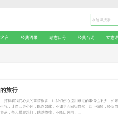
志名言
经典语录
励志口号
经典台词
立志
长的旅行
中，打扰着我们心灵的事情很多，让我们伤心流泪难过的事情也不少，如
更生气，让自己更心碎，既然如此，不如学会回归自然，卸下枷锁，聆听
容易，每天摸爬滚打，跌跌撞撞，不经历风雨，...