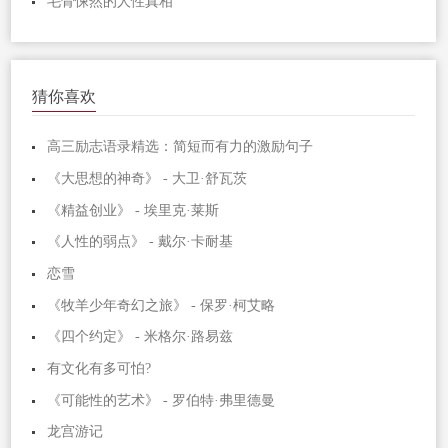
毛骨悚然的人性真相
猜你喜欢
高三励志语录精选：简短而有力的激励句子
《大思想的神奇》 - 大卫·舒瓦茨
《精益创业》 - 埃里克·莱斯
《人性的弱点》 - 戴尔·卡耐基
恋雪
《牧羊少年奇幻之旅》 - 保罗·柯艾略
《四个约定》 - 米格尔·路易兹
有文化有多可怕?
《可能性的艺术》 - 罗伯特·弗里德曼
龙宫游记