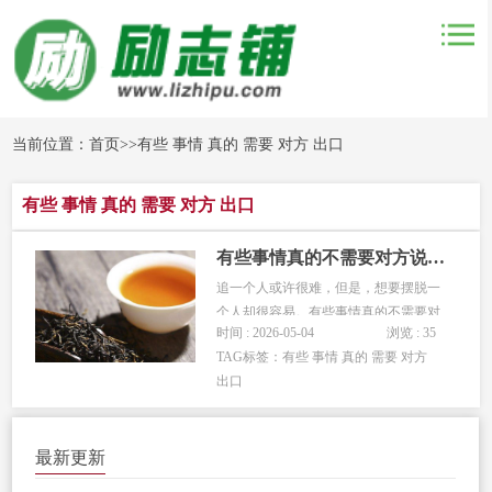
当前位置：
首页
>>
有些 事情 真的 需要 对方 出口
有些 事情 真的 需要 对方 出口
有些事情真的不需要对方说出口
追一个人或许很难，但是，想要摆脱一
个人却很容易。有些事情真的不需要对
时间 : 2026-05-04
浏览 : 35
方说出口，你从对方的言行举止中就能
TAG标签：
有些 事情 真的 需要 对方
明白过来。所以啊，在和喜欢的人相处
出口
时，若是对方的行为举止让你感觉到了
冷漠和不舒适，那么，这个时候，你可
千万别假装视而不见。你一定要勇敢...
最新更新