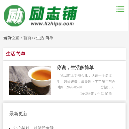
当前位置：
首页
>>
生活 简单
生活 简单
你说，生活多简单
我以前上学那会儿，认识一个走读
生，叫徐媛媛，每天晚上下了第二节自
时间 : 2026-05-04
浏览 : 36
习，她会骑着自行车回家，她的自行车
TAG标签：
生活 简单
常常放在女生宿舍楼前的车棚里，那时
候一个哥们喜欢她，于是天天去扎车
胎，每天她只好推着车回家，我哥们就
最新更新
一直陪她走，当然是那种偷偷的，看到
媛媛上...
让心纯粹，过清雅生活