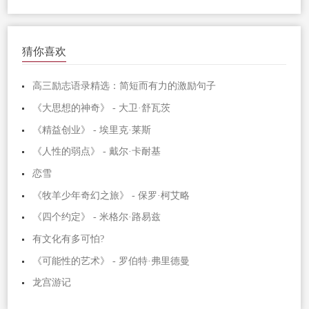
猜你喜欢
高三励志语录精选：简短而有力的激励句子
《大思想的神奇》 - 大卫·舒瓦茨
《精益创业》 - 埃里克·莱斯
《人性的弱点》 - 戴尔·卡耐基
恋雪
《牧羊少年奇幻之旅》 - 保罗·柯艾略
《四个约定》 - 米格尔·路易兹
有文化有多可怕?
《可能性的艺术》 - 罗伯特·弗里德曼
龙宫游记