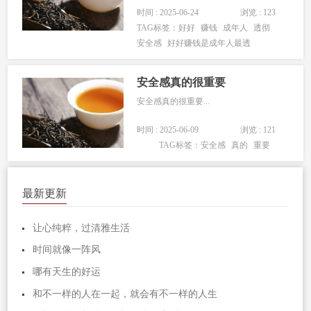
时间 : 2025-06-24
浏览 : 123
TAG标签：
好好
赚钱
成年人
透彻
安全感
好好赚钱是成年人最透
安全感真的很重要
安全感真的很重要...
时间 : 2025-06-09
浏览 : 121
TAG标签：
安全感
真的
重要
最新更新
让心纯粹，过清雅生活
时间就像一阵风
哪有天生的好运
和不一样的人在一起，就会有不一样的人生