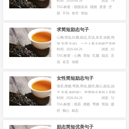
时间 : 2026-04-26
浏览 : 74
谁没有空想过?谁没...
TAG标签：
踏踏实实
踏踏
质变
空
想
不问
有空
简短
求简短励志句子
心胸,简短,红颜,励志,言说,名言,动摇,绝
望,失望,生动1、一个人最大的破产是绝
时间 : 2026-04-26
浏览 : 43
望，最大的资产是希...
TAG标签：
心胸
简短
红颜
励志
言
说
名言
动摇
女性简短励志句子
假若,挫败,弯路,简短,捷径,痴心,励志,始
于,失落,有时候1、把弯路走直的人是聪
时间 : 2026-04-26
浏览 : 52
明的，他找到了捷径...
TAG标签：
假若
挫败
弯路
简短
捷
径
痴心
励志
励志简短优美句子