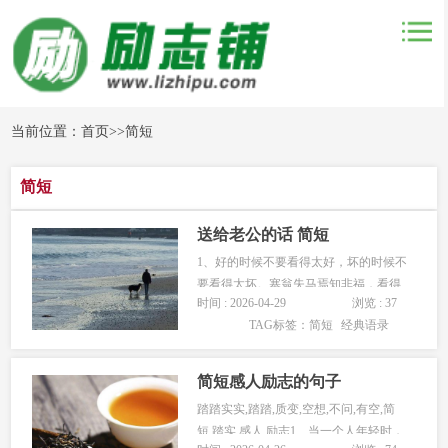
当前位置：
首页
>>
简短
简短
送给老公的话 简短
1、好的时候不要看得太好，坏的时候不
要看得太坏。塞翁失马焉知非福，看得
时间 : 2026-04-29
浏览 : 37
远就不会计较眼前的得失。人自然会活
TAG标签：
简短
经典语录
的轻松很多，才会集中精力达成自己的
目标。2、所谓门槛，过去了就是门，没
过去就成了槛！3…...
简短感人励志的句子
踏踏实实,踏踏,质变,空想,不问,有空,简
短,踏实,感人,励志1、当一个人年轻时，