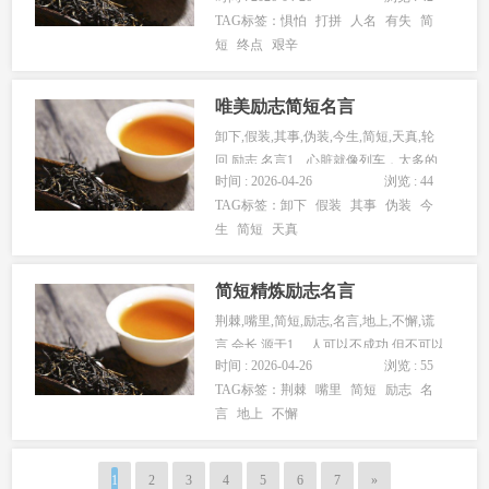
TAG标签：
惧怕
打拼
人名
有失
简
短
终点
艰辛
唯美励志简短名言
卸下,假装,其事,伪装,今生,简短,天真,轮
回,励志,名言1、心脏就像列车，太多的
时间 : 2026-04-26
浏览 : 44
人进进出出。2、我...
TAG标签：
卸下
假装
其事
伪装
今
生
简短
天真
简短精炼励志名言
荆棘,嘴里,简短,励志,名言,地上,不懈,谎
言,会长,源于1、 人可以不成功,但不可以
时间 : 2026-04-26
浏览 : 55
不成长。 2、...
TAG标签：
荆棘
嘴里
简短
励志
名
言
地上
不懈
1
2
3
4
5
6
7
»