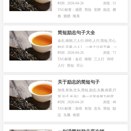
时间 : 2026-04-26
浏览 : 51
于鸟，信念是飞翔的...
TAG标签：
感恩
简短
安静
励志
拥
抱
翅膀
唯美
简短励志句子大全
金石,南朝,三人行,诗经,人行,简短,尽心,
励志,不善,小人1、一年之计在于春，一
时间 : 2026-04-26
浏览 : 71
日之计在于晨。 南...
TAG标签：
金石
南朝
三人行
诗经
人行
简短
尽心
关于励志的简短句子
加倍,有加,念头,简短,励志,头脑,收获,打
算,句子,长远1、每一次发奋努力的背
时间 : 2026-04-26
浏览 : 48
后，必有加倍的赏赐。...
TAG标签：
加倍
有加
念头
简短
励
志
头脑
收获