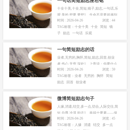
一句话简短励志座右铭
十全十美,十全,简短,镜子,励志,一句话,乐
观,美的,想要,梦想1、生命不是要超越别
时间 : 2026-04-26
浏览 : 44
人，而是要超越自...
TAG标签：
十全十美
十全
简短
镜
子
励志
一句话
乐观
一句简短励志的话
业者,无穷的,胸怀,简短,励志,回首,创业
者,伤心,无穷,深处1、上帝说：你要什么
时间 : 2026-04-26
浏览 : 59
便取什么，但是要付...
TAG标签：
业者
无穷的
胸怀
简短
励志
回首
创业者
微博简短励志句子
人缘,消遣,结交,多一点,切合,人际交往,简
短,自尊,冷漠,励志1、幸福十要素——保
时间 : 2026-04-26
浏览 : 45
持健康的体魄 切...
TAG标签：
人缘
消遣
结交
多一点