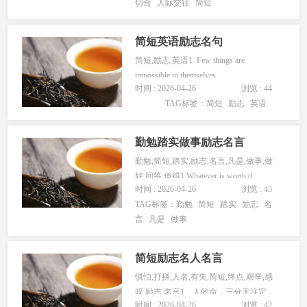
切合
人际交往
简短
简短英语励志名句
简短,励志,英语1. Few things are
impossible in themselves...
时间 : 2026-04-26
浏览 : 44
TAG标签：
简短
励志
英语
勤勉踏实做事励志名言
勤勉,简短,踏实,励志,名言,凡是,做事,做
好,回答,值得1.Whatever is worth d...
时间 : 2026-04-26
浏览 : 45
TAG标签：
勤勉
简短
踏实
励志
名
言
凡是
做事
简短励志名人名言
惧怕,打拼,人名,有失,简短,终点,艰辛,感
叹,励志,名言1、人的命，三分天注定，
时间 : 2026-04-26
浏览 : 42
七分靠打拼。语录2...