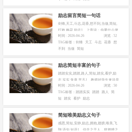
励志留言简短一句话
剑锋,天工,斗志,花香,想不到,当做,简短,
打败,梅花,励志1、上帝说：你要什么便
时间 : 2026-04-26
浏览 : 52
取什么，但是要付出...
TAG标签：
剑锋
天工
斗志
花香
想
不到
当做
简短
励志简短丰富的句子
踏踏实实,踏踏,路人,简短,踏实,看护,励
志,实实,朱熹,平凡1、教师对学生来说是
时间 : 2026-04-26
浏览 : 50
一个引路人似的朋友...
TAG标签：
踏踏实实
踏踏
路人
简
短
踏实
看护
励志
简短唯美励志义句子
感恩,简短,安静,励志,拥抱,翅膀,唯美,飞
翔,语句,短语1、信念之于人，犹翅膀之