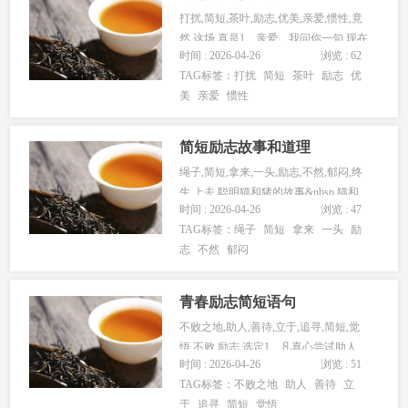
打扰,简短,茶叶,励志,优美,亲爱,惯性,竟
然,这场,真是1、亲爱。我问你一句 现在
时间 : 2026-04-26
浏览 : 62
这年代，茶叶蛋都...
TAG标签：
打扰
简短
茶叶
励志
优
美
亲爱
惯性
简短励志故事和道理
绳子,简短,拿来,一头,励志,不然,郁闷,终
生,上去,聪明猫和猪的故事&nbsp 猫和
时间 : 2026-04-26
浏览 : 47
猪...
TAG标签：
绳子
简短
拿来
一头
励
志
不然
郁闷
青春励志简短语句
不败之地,助人,善待,立于,追寻,简短,觉
悟,不败,励志,选定1、凡真心尝试助人
时间 : 2026-04-26
浏览 : 51
者，没有不帮到自己的...
TAG标签：
不败之地
助人
善待
立
于
追寻
简短
觉悟