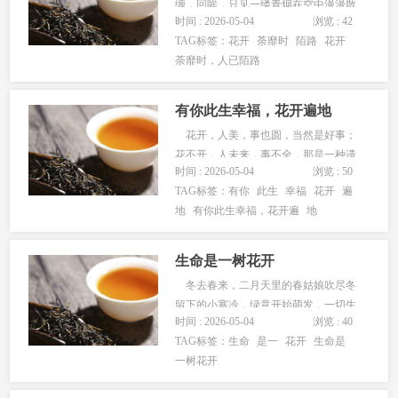
缠，回眸，只见一缕青烟在空中漫漫散
时间 : 2026-05-04
浏览 : 42
尽。那就收起你的怜悯，收藏你给的疼
TAG标签：
花开
荼靡时
陌路
花开
惜，情爱世界里的天荒地老我也只能在
荼靡时，人已陌路
文字里膜拜，这一段素妆淡抹的爱恋，
即便封藏，也会遗留一缕幽香从文字的
缝隙里飘然而出。 这一次，是最深
有你此生幸福，花开遍地
情...
花开，人美，事也圆，当然是好事；
花不开，人未来，事不全，那是一种遗
时间 : 2026-05-04
浏览 : 50
憾。 当然好事人人喜，遗憾也有它
TAG标签：
有你
此生
幸福
花开
遍
美丽的一面。有篇文章中提到，花开之
地
有你此生幸福，花开遍
地
时，意味花快要凋零；月圆之时，月快
要残缺。而花未开月未圆，说明花在期
盼开放，月在期待圆满。说明花和月还
生命是一树花开
有...
冬去春来，二月天里的春姑娘吹尽冬
留下的小寒冷，绿意开始萌发，一切生
时间 : 2026-05-04
浏览 : 40
机盎然，充满希望。爱是最美好的人间
TAG标签：
生命
是一
花开
生命是
四月天，生命便是爱。春风吹着一树花
一树花开
开，生命就是一树花开，或安静或热
烈，或寂寞或璀璨。日子，就在岁月的