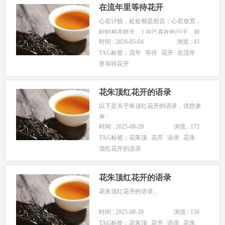
年轮中渐次厚重，那些天真的、跃动
在流年里等待花开
的、抑...
心若计较，处处都是怨言；心若放宽，
时时都是晴天。1.自己喜欢的日子，就
时间 : 2026-05-04
浏览 : 43
是最美的日子；适合自己的活法，就是
TAG标签：
流年
等待
花开
在流年
最好的活法。2.以恬淡的模样，经历烟
里等待花开
雨尘风的袭击，还原初时的自己。3.青
春是一场大雨，即使感冒了，还盼回头
再淋一次。4.在流年里等待花开...
花朱顶红花开的语录
以下是关于朱顶红花开的语录，供您参
考：...
时间 : 2025-08-28
浏览 : 172
TAG标签：
花朱顶
花开
语录
花朱
顶红花开的语录
花朱顶红花开的语录
花朱顶红花开的语录...
时间 : 2025-08-28
浏览 : 156
TAG标签：
花朱顶
花开
语录
花朱