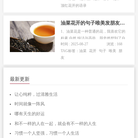
顶红花开的语录
油菜花开的句子唯美发朋友圈(共37句)
1、油菜花是一种普通的花，我喜欢它的
朴素.自然.纯洁与高尚。我忽然想到了自
时间 : 2025-08-27
浏览 : 168
己，应该发扬油菜花的精神，默默地成
TAG标签：
油菜
花开
句子
唯美
朋
长，默默地奉献。 2、油菜花的花香扑
友
鼻，仿佛可以将春天的气息带到每个人
的心中，让人们感受到生命的力量和美
好。 3、油...
最新更新
让心纯粹，过清雅生活
时间就像一阵风
哪有天生的好运
和不一样的人在一起，就会有不一样的人生
习惯一个人坚强，习惯一个人生活