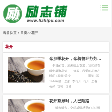
当前位置：
首页
>>
花开
花开
念那季花开，念着曾经芬芳拼搏
冬日的雪，还未落上衣裳，我却已在
眼中凝聚晶莹。 倘若，我爱的花都在
时间 : 2026-05-04
浏览 : 52
我指间凋谢，我会不会悲伤的拾起那些
TAG标签：
念那
季花开
花开
念着
花瓣，默默拼凑成一场似水流年。
曾经
芬芳
拼搏
或许，记忆留下的那场花开早已虚幻，
但那时阳光似乎依旧明媚，我恍惚看见
许多笑脸。 大概是宿命，最终只是有
花开荼靡时，人已陌路
缘...
缘来缘去，交织成情感里的纠纠缠