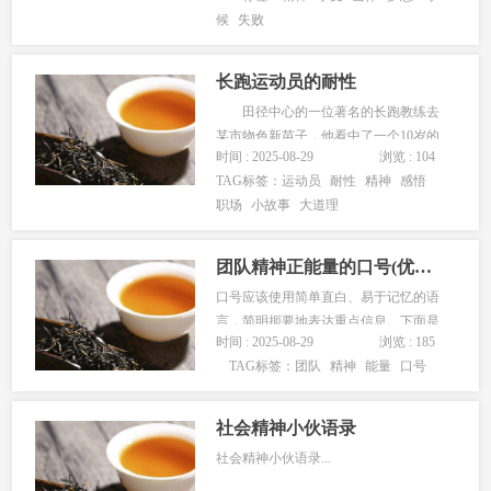
候
失败
长跑运动员的耐性
田径中心的一位著名的长跑教练去
某市物色新苗子，他看中了一个10岁的
时间 : 2025-08-29
浏览 : 104
小男孩，他让那个小男孩明天上午给他
TAG标签：
运动员
耐性
精神
感悟
电话。 第二天，教练房间的电话铃
职场
小故事
大道理
声响了6下就停止了，接着，又响了6下
又没了&hellip;&hellip; 第五次电...
团队精神正能量的口号(优选72句)
口号应该使用简单直白、易于记忆的语
言，简明扼要地表达重点信息。下面是
时间 : 2025-08-29
浏览 : 185
小编为大家收集的 团队精神正能量的口
TAG标签：
团队
精神
能量
口号
号 ，供有需要的朋友参考借鉴。 1、学
军人之风采，强自身之素质。...
社会精神小伙语录
社会精神小伙语录...