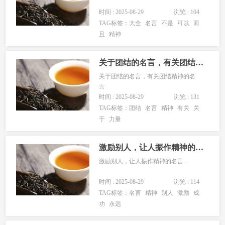
时间 : 2025-08-29
浏览 : 104
TAG标签：
大全
名言
不是
可以
而
且
精神
关于团结的名言，有关团结精神的名言
关于团结的名言，有关团结精神的名
言...
时间 : 2025-08-29
浏览 : 131
TAG标签：
团结
名言
精神
有关
关
于
力量
激励别人，让人振作精神的名言
激励别人，让人振作精神的名言...
时间 : 2025-08-29
浏览 : 114
TAG标签：
名言
精神
别人
激励
成
功
永远