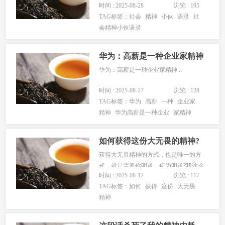
时间 : 2025-08-28
浏览 : 195
TAG标签：
社会
精神
小伙
语录
社
会精神小伙语录
华为：高薪是一种企业家精神
华为：高薪是一种企业家精神...
时间 : 2025-08-27
浏览 : 128
TAG标签：
华为
高薪
一种
企业家
精神
华为高薪是一种企业
家精神
如何获得这份大无畏的精神?
获得大无畏精神的方式，也是唯一的方
式，就是需要你明道。何为明道?我这么
时间 : 2025-08-12
浏览 : 117
跟你说吧，为什么很多人明白了很多道
TAG标签：
如何
获得
这份
大无畏
理，依然过不好这一生呢?为什么知道做
精神
不到呢?为什么学了用不上?因为你是普
通人。什么是普通人?普通人之所以称之
为普通，就是因为普通人无道，...