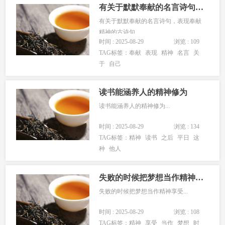
有关于默默奉献的名言诗句，表现奉献精神的古诗句
有关于默默奉献的名言诗句，表现奉献
精神的古诗句...
时间 : 2025-08-29
浏览 : 109
TAG标签：
奉献
表现
精神
名言
关
于
自己
读书能涵养人的精神修为
读书能涵养人的精神修为...
时间 : 2025-08-29
浏览 : 134
TAG标签：
精神
读书
之后
平日
这
种
他人
失败的时候把梦想当作精神享受
失败的时候把梦想当作精神享受...
时间 : 2025-08-29
浏览 : 108
TAG标签：
精神
享受
当作
梦想
时