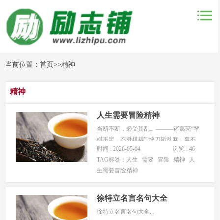
当前位置：
首页
>>
精神
精神
人生需要冒险精神
当断不断，必受其乱。———诸葛亮“举
棋不定，不胜棋耦”“快刀斩乱麻，事不
时间 : 2026-05-04
浏览 : 46
宜迟，迟则生变”。“夜长梦多，日长事
TAG标签：
人生
需要
冒险
精神
人
多”--司马迁评价春申君说：当断不断，
生需要冒险精神
反受其乱。古时候的故事，对于今人来
说也有值得借鉴的地方。古人给我们留
下来的这些智慧的结晶，都在...
徐特立名言名句大全
徐特立名言名句大全...