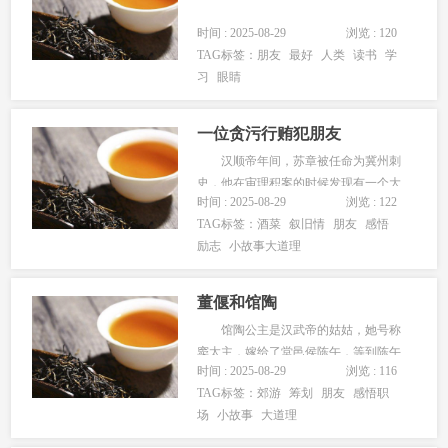
时间 : 2025-08-29
浏览 : 120
TAG标签：
朋友
最好
人类
读书
学
习
眼睛
一位贪污行贿犯朋友
汉顺帝年间，苏章被任命为冀州刺
史，他在审理积案的时候发现有一个大
时间 : 2025-08-29
浏览 : 122
贪污行贿犯清河太守，那正是他以前最
TAG标签：
酒菜
叙旧情
朋友
感悟
要好的朋友。 一天晚上，苏章备下
励志
小故事大道理
酒菜请来那位老朋友，两人一边喝酒一
边畅叙旧情，十分欢乐。 ......
董偃和馆陶
馆陶公主是汉武帝的姑姑，她号称
窦太主，嫁给了堂邑侯陈午，等到陈午
时间 : 2025-08-29
浏览 : 116
死后，窦太主寡居，已经有五十多岁
TAG标签：
郊游
筹划
朋友
感悟职
了，却和董偃私通。 原来董偃和母
场
小故事
大道理
亲相依为命，靠卖珠维持生计，十三岁
时便跟随母亲出入窦太主家。 ......