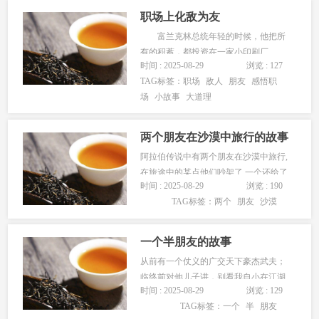
职场上化敌为友
富兰克林总统年轻的时候，他把所
有的积蓄，都投资在一家小印刷厂
时间 : 2025-08-29
浏览 : 127
里。 他很想获得为议会印文件的工
TAG标签：
职场
敌人
朋友
感悟职
作，可是出现了一个不利的情况，议会
场
小故事
大道理
中有一个极有钱又能干的议员，却非常
不喜欢富兰克林，并还公开斥骂他......
两个朋友在沙漠中旅行的故事
阿拉伯传说中有两个朋友在沙漠中旅行,
在旅途中的某点他们吵架了,一个还给了
时间 : 2025-08-29
浏览 : 190
另外一个一记耳光.被打的觉得受辱,一言
TAG标签：
两个
朋友
沙漠
不语,在沙子上写下:&quot;今天我的好朋
友打了我一巴掌.&quot;他们继续往前走.
直到到了沃野,他们...
一个半朋友的故事
从前有一个仗义的广交天下豪杰武夫；
临终前对他儿子讲，别看我自小在江湖
时间 : 2025-08-29
浏览 : 129
闯荡，结交的人如过江之鲫?其实我这一
TAG标签：
一个
半
朋友
生就交了一个半朋友。 儿子纳