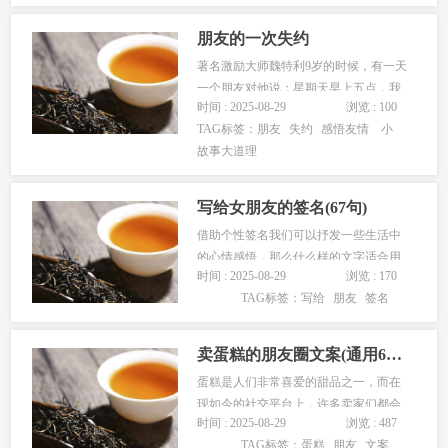
闷不已。他的父亲就贴在他的耳朵跟前
交代一番，然后对他说，你按......
朋友的一次失约
著名激励大师魏特利9岁的时候，有一天
一个朋友对他说：星期天早上五点，我
时间 : 2025-08-29
浏览 : 100
带你到船上钓鱼。&amp;rsquo;，魏特利
TAG标签：
朋友
失约
感悟友情 小
兴奋不已。周六晚上我兴奋地脱衣上
故事大道理
床，为了确保不会迟到，他甚至穿上了
网球鞋上床睡觉，整夜都在憧憬着......
写给女朋友的签名(67句)
借助个性签名我们可以抒发一些生活中
的心情感悟，那么什么样的文字适合用
时间 : 2025-08-29
浏览 : 170
来做个性签名呢？经过收集整理，本站
TAG标签：
写给
朋友
签名
为大家提供 写给女朋友的签名 ，希望大
家能喜欢！ 1、浮世三千吾爱...
卖蛋糕的朋友圈文案(通用60句)
蛋糕是人们非常喜爱的甜品之一，而在
现如今的社交平台上，许多卖家们都会
时间 : 2025-08-29
浏览 : 487
在朋友圈中推广自家的蛋糕产品，下面
TAG标签：
蛋糕
朋友
文案
就让我们来看看这些卖蛋糕的朋友圈文