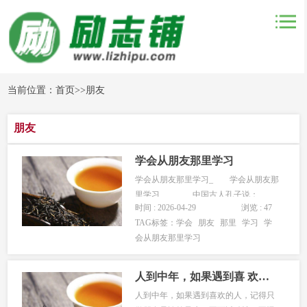
当前位置：
首页
>>
朋友
朋友
学会从朋友那里学习
学会从朋友那里学习_ 学会从朋友那
里学习 中国古人孔子说：
时间 : 2026-04-29
浏览 : 47
&ldquo;益者三友，损者三友。友直，友
TAG标签：
学会
朋友
那里
学习
学
谅，友多闻，益矣。友便辟，友善柔，
会从朋友那里学习
友便佞，损矣。&rdquo; 西方大学也非
常重视学术共同体的教育方式，尤其是
公开辩...
人到中年，如果遇到喜 欢的人，记得只做朋友
人到中年，如果遇到喜欢的人，记得只