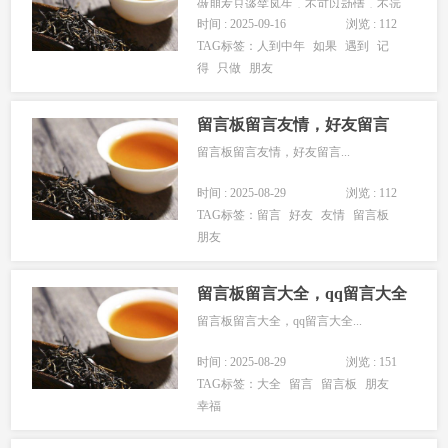
做朋友只谈笑风生，不可以动情，不远
时间 : 2025-09-16
浏览 : 112
不近的欣赏，淡淡的喜欢，千万不要奢
TAG标签：
人到中年
如果
遇到
记
望靠近，人一旦有了贪恋，就注定要失
得
只做
朋友
去，有些风景只能欣赏，却不能收藏，
就像有些人只适合遇见，不适合牵手，
爱情这东西太极端了要么一生，要么陌
留言板留言友情，好友留言
生...
留言板留言友情，好友留言...
时间 : 2025-08-29
浏览 : 112
TAG标签：
留言
好友
友情
留言板
朋友
留言板留言大全，qq留言大全
留言板留言大全，qq留言大全...
时间 : 2025-08-29
浏览 : 151
TAG标签：
大全
留言
留言板
朋友
幸福