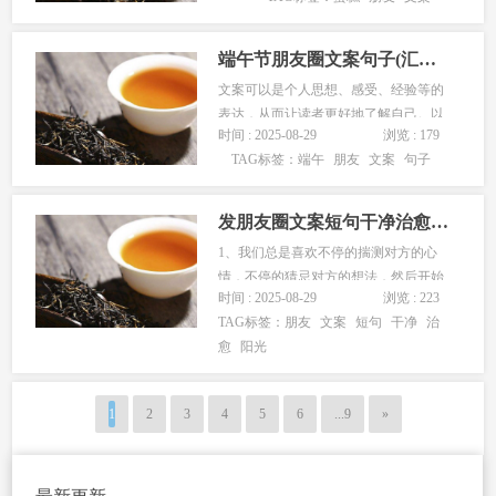
案吧。 卖蛋糕的朋友圈文案...
端午节朋友圈文案句子(汇总109句)
文案可以是个人思想、感受、经验等的
表达，从而让读者更好地了解自己。以
时间 : 2025-08-29
浏览 : 179
下是本站编辑精心整理的 端午节朋友圈
TAG标签：
端午
朋友
文案
句子
文案句子 ，有109句，一起来看看吧！
端午节朋友圈文案句子 1 1、粽...
发朋友圈文案短句干净治愈阳光
1、我们总是喜欢不停的揣测对方的心
情，不停的猜忌对方的想法，然后开始
时间 : 2025-08-29
浏览 : 223
惶恐不安，开始患得患失，开始责怪自
TAG标签：
朋友
文案
短句
干净
治
己哪里不够好，经历告诉你太过在乎就
愈
阳光
是失去的开始。 2、耐心点、坚...
1
2
3
4
5
6
...9
»