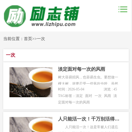
当前位置：
首页
>>
一次
一次
淡定面对每一次的风雨
树大容易招风，也容易生虫。要想做一
棵大树，就要忍受一些风吹虫咬。虽然
时间 : 2026-05-04
浏览 : 45
会痛，虽然会无奈，但不能因为疼痛和
TAG标签：
淡定
面对
一次
风雨
淡
无奈就不生长。人亦如此，越是出色的
定面对每一次的风雨
人，越会有小人绊脚，或出恶语，或诽
谤，或不怀好意，但即便如此，我们仍
要成长，仍要上进。越是容得下，越是
人只能活一次！千万别活得太累
耐...
人只能活一次！这是常被人们遗忘