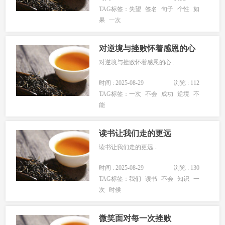
TAG标签：
失望
签名
句子
个性
如
果
一次
对逆境与挫败怀着感恩的心
对逆境与挫败怀着感恩的心...
时间 : 2025-08-29
浏览 : 112
TAG标签：
一次
不会
成功
逆境
不
能
读书让我们走的更远
读书让我们走的更远...
时间 : 2025-08-29
浏览 : 130
TAG标签：
我们
读书
不会
知识
一
次
时候
微笑面对每一次挫败