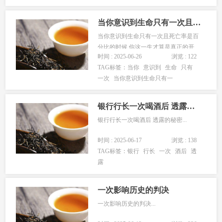
当你意识到生命只有一次且死亡率是百分比的时候 你这一生才算是真正的开始。
当你意识到生命只有一次且死亡率是百
分比的时候 你这一生才算是真正的开
时间 : 2025-06-26
浏览 : 122
始。...
TAG标签：
当你
意识到
生命
只有
一次
当你意识到生命只有一
银行行长一次喝酒后 透露的秘密
银行行长一次喝酒后 透露的秘密...
时间 : 2025-06-17
浏览 : 138
TAG标签：
银行
行长
一次
酒后
透
露
一次影响历史的判决
一次影响历史的判决...