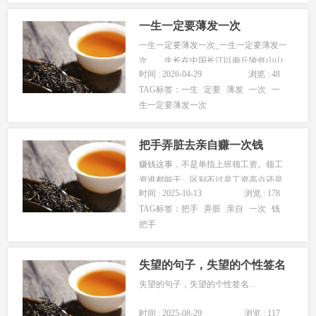
品，沿着城市的大街小巷去寻找买主。
五个多月过去了，她们跑断了腿，磨破
一生一定要薄发一次
了嘴...
一生一定要薄发一次_一生一定要薄发一
次 生长在中国长江以南丘陵低山山
时间 : 2026-04-29
浏览 : 48
麓地带的毛竹，默默无闻，旅人可能不
TAG标签：
一生
定要
薄发
一次
一
会注意到它。但是它会在某个雨后的的
生一定要薄发一次
清晨破土而出、拔地而起。 那是人
们不可思议的生长速度和高度，似乎要
占尽世间一切阳光一样。秆高，叶
把手弄脏去亲自赚一次钱
翠，...
赚钱这事，不是单指上班领工资。领工
资谁都能干，区别不过是工资高点还是
时间 : 2025-10-13
浏览 : 178
低点罢了。但如果你想后半辈子过得更
TAG标签：
把手
弄脏
亲自
一次
钱
轻松自在，不用为钱发愁，那你就得亲
把手
自下场，自己尝试从零开始赚一次钱，
跑通整个从0到1的闭环。创业和上班是
两条完全不同的路。创业:从0到1，...
失望的句子，失望的个性签名
失望的句子，失望的个性签名...
时间 : 2025-08-29
浏览 : 117