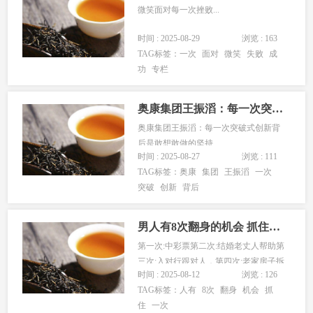
微笑面对每一次挫败...
时间 : 2025-08-29
浏览 : 163
TAG标签：
一次
面对
微笑
失败
成
功
专栏
奥康集团王振滔：每一次突破式创新背后是敢想敢做的坚持
奥康集团王振滔：每一次突破式创新背
后是敢想敢做的坚持...
时间 : 2025-08-27
浏览 : 111
TAG标签：
奥康
集团
王振滔
一次
突破
创新
背后
男人有8次翻身的机会 抓住一次就够
第一次:中彩票第二次:结婚老丈人帮助第
三次:入对行跟对人，第四次:老家房子拆
时间 : 2025-08-12
浏览 : 126
迁第五次:遇上富婆或女老板第六次:人生
TAG标签：
人有
8次
翻身
机会
抓
遇到贵人第七次:高考考入名校第八次:从
住
一次
事的的事业有前景...