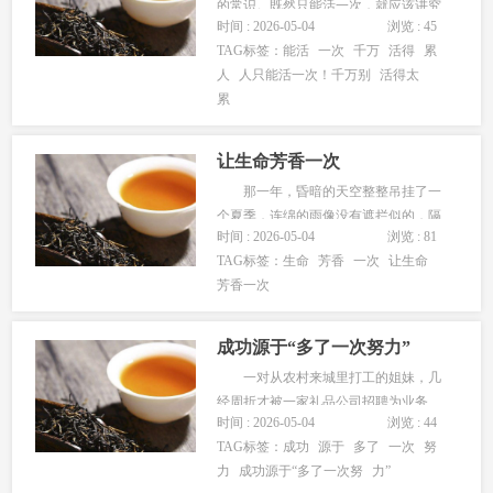
的常识。既然只能活一次，就应该讲究
时间 : 2026-05-04
浏览 : 45
点“活法”。又何必活得太累，自己去折
TAG标签：
能活
一次
千万
活得
累
磨自己呢？ 活的太累其实是心累。
人
人只能活一次！千万别
活得太
处境不佳用不着痛心疾首，人生又哪来
累
的时时都一帆风顺？为上司一个不满意
的眼色又何必五分钟缓不上气来，在
未...
让生命芳香一次
那一年，昏暗的天空整整吊挂了一
个夏季，连绵的雨像没有遮拦似的，隔
时间 : 2026-05-04
浏览 : 81
三差五地哗啦啦往下浇。于是，原本几
TAG标签：
生命
芳香
一次
让生命
近干枯的大河、大坑，肚子喝得满满
芳香一次
的，像一个个临产的妊妇；后来，水徐
徐涨过了河床，沿着泥泞的小道慢慢爬
到了村口；再后来，庄稼地里一下脚，
成功源于“多了一次努力”
就听...
一对从农村来城里打工的姐妹，几
经周折才被一家礼品公司招聘为业务
时间 : 2026-05-04
浏览 : 44
员。 她们没有固定的客户，也没有
TAG标签：
成功
源于
多了
一次
努
任何关系，每天只能提着沉重的钟表、
力
成功源于“多了一次努
力”
影集、茶杯、台灯以及各种工艺品的样