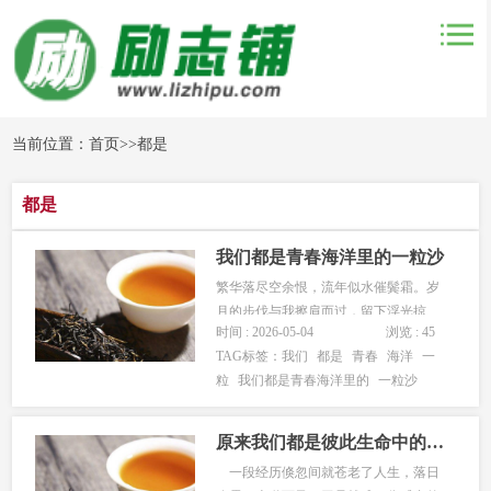
当前位置：
首页
>>
都是
都是
我们都是青春海洋里的一粒沙
繁华落尽空余恨，流年似水催鬓霜。岁
月的步伐与我擦肩而过，留下浮光掠
时间 : 2026-05-04
浏览 : 45
影。灿烂的花儿在风中摇曳，记忆的灯
TAG标签：
我们
都是
青春
海洋
一
若隐若现。苍老的心挥起一缕浓墨，点
粒
我们都是青春海洋里的
一粒沙
缀昨日的夕阳。静走一段历程，数点繁
华时节，亲临随风落叶的感伤，看淡青
春的薄雾。 陌上花开寻难归，可懂落
原来我们都是彼此生命中的过客
花碎...
一段经历倏忽间就苍老了人生，落日