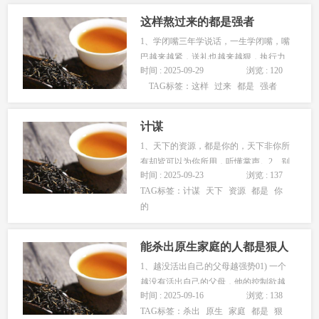
你会发现，你已成功破局。3、破自己的
这样熬过来的都是强者
局只有打破自己常规的思维局限，...
1、学闭嘴三年学说话，一生学闭嘴，嘴
巴越来越紧，送礼也越来越狠，执行力
时间 : 2025-09-29
浏览 : 120
越来越强，说话却越来走越慢。2、不较
TAG标签：
这样
过来
都是
强者
真很多事情真的没有答案，都是糊涂
帐，较真，除了让自己疲惫不堪以外，
毫无意义。3、耐住性子你又急又闹，想
计谋
得到的结果，远不如老天爷安排的周...
1、天下的资源，都是你的，天下非你所
有却皆可以为你所用，听懂掌声。2、别
时间 : 2025-09-23
浏览 : 137
人问你家住哪，其实是在判断你家有多
TAG标签：
计谋
天下
资源
都是
你
少钱。3、初次见面和女生手时，挠挠她
的
的手心，可以为你节省很多时间。4、别
人朝我扔泥巴，我拿泥巴种荷花，种了
荷花采莲藕，采了莲藕卖钱花。...
能杀出原生家庭的人都是狠人
1、越没活出自己的父母越强势01) 一个
越没有活出自己的父母，他的控制欲越
时间 : 2025-09-16
浏览 : 138
强。他越是会把自己没有活出来的样
TAG标签：
杀出
原生
家庭
都是
狠
子，需要他的孩子去完成他的任务，把