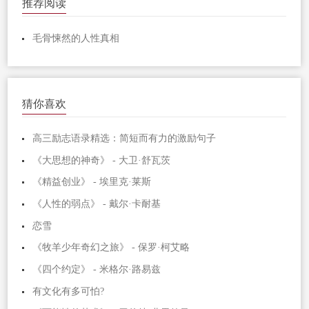
推荐阅读
毛骨悚然的人性真相
猜你喜欢
高三励志语录精选：简短而有力的激励句子
《大思想的神奇》 - 大卫·舒瓦茨
《精益创业》 - 埃里克·莱斯
《人性的弱点》 - 戴尔·卡耐基
恋雪
《牧羊少年奇幻之旅》 - 保罗·柯艾略
《四个约定》 - 米格尔·路易兹
有文化有多可怕?