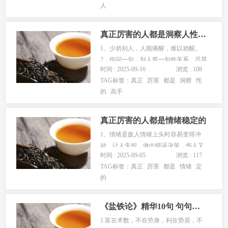
人
自己没过过的幻想，投射给他的孩子。
02) 如果你的家人亲戚，没有比你高的
文化和层次，他们的90%的建...
真正厉害的人都是洞察人性的高手
1、少劝别人，人能痛醒，难以劝醒。
2、你问一句，别人答一句的关系，尽早
时间 : 2025-09-16
浏览 : 108
远离。3、善良毫无意义，实力才是关
TAG标签：
真正
厉害
都是
洞察
性
键。4、记住别人生气时说的话，往往那
的
高手
就是真相。5、别人说的玩笑话，很可能
就是其内心的真实想法。6、99%的男人
好色，99%的女人都爱钱。...
真正厉害的人都是情绪稳定的
1、情绪是敌人情绪上头时容易变得冲
动，让人失控，做出错误决策，伤人又
时间 : 2025-09-05
浏览 : 117
伤己2、冷静厉害的人遇事冷静，泰山压
TAG标签：
真正
厉害
都是
情绪
定
顶仍然从容;这有利于自己能够清晰的看
的
清局势，做出最优选择3、情绪成本高被
情绪左右成本高昂，工作上错失机会，
生活里破坏关系，情绪稳定的心态...
《盐铁论》精华10句 句句都是智慧 看完醍醐灌顶 读懂少走10年弯路!
1.富在术数，不在劳身，利在势居，不