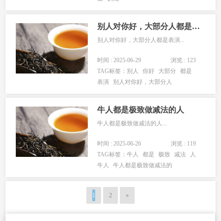
经验值，每熬过一次就升一级。3.独处
是最...
别人对你好，大部分人都是表演
别人对你好，大部分人都是表演...
时间 : 2025-06-29
浏览 : 123
TAG标签：
别人
你好
大部分
都是
表演
别人对你好，大部分人
牛人都是极致做减法的人
牛人都是极致做减法的人...
时间 : 2025-06-26
浏览 : 119
TAG标签：
牛人
都是
极致
减法
人
牛人
牛人都是极致做减法的
1
2
»