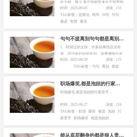
在力耕。释义:真正的财富来自于智慧和
时间 : 2025-09-05
浏览 : 133
策略，而不是仅仅依靠体力劳动;获利的
TAG标签：
盐铁论
精华
10句
句句
关键在于占据有利的形势，而非仅仅通
都是
智慧
看完
过辛勤耕作。2.明者因时而变，知者随
事而制。释义:明智的人会根据时势的变
化而调整策略，有智慧的人会...
句句不提离别句句都是离别(推荐56句)
1、时间过的太快，许多的事情还没有
做，还没有好好的告别，就要继续出发
时间 : 2025-08-29
浏览 : 175
了 2、列车已经开启，在外要照顾好自
TAG标签：
句句
离别
都是
己。 3、回家时门口的守望是期盼，离
家时门口送别是不舍 4、忽冷忽热...
职场爆笑,都是泡妞的行家里手
职场爆笑,都是泡妞的行家里手...
时间 : 2025-08-27
浏览 : 116
TAG标签：
职场
爆笑
都是
泡妞
行
家里手
职场爆笑
都是泡妞的
能从底层翻身的都是狠人贵人，永远是成长的自己