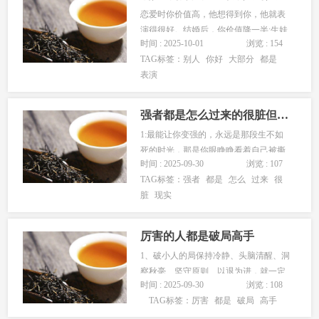
名贵补药不是依赖吸氧，而是常笑...
恋爱时你价值高，他想得到你，他就表
演得很好。结婚后，你价值降一半;生娃
时间 : 2025-10-01
浏览 : 154
后，你身材走样，价值又降一半;如果再
TAG标签：
别人
你好
大部分
都是
没有收入，更加没有价值。不是男人变
表演
了，而是你的价值太低，男人不想表演
了。很多时候，婚姻和事业没有经营
好，不是自己不努力，而是大部分人
强者都是怎么过来的很脏但很现实
头...
1:最能让你变强的，永远是那段生不如
死的时光，那是你眼睁睁看着自己被撕
时间 : 2025-09-30
浏览 : 107
碎，再亲手将自己重组的过程，曾与恶
TAG标签：
强者
都是
怎么
过来
很
魔亲近，永远无法成为天使。2:从你不
脏
现实
再依赖感情，不再相信道德，不再认可
平等开始，内心才会真正强大。3:嘴巴
越来越紧，送礼越来越狠，执行力...
厉害的人都是破局高手
1、破小人的局保持冷静、头脑清醒、洞
察秋毫、坚守原则、以退为进，就一定
时间 : 2025-09-30
浏览 : 108
能够从容应对，并赢得胜利。2、破敌人
TAG标签：
厉害
都是
破局
高手
的局去对标他，去模仿他，去复制他，
去吸取他的经验，再去超越他，慢慢的