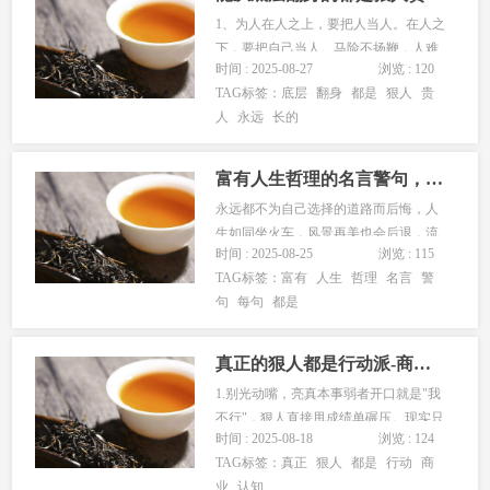
1、为人在人之上，要把人当人。在人之
下，要把自己当人。马险不扬鞭，人难
时间 : 2025-08-27
浏览 : 120
不添言。心藏万丈海，眼无世俗光。2、
TAG标签：
底层
翻身
都是
狠人
贵
处世个小不拉架，人穷不说理;没钱不入
人
永远
长的
众，言轻莫劝人;力微不负重，遭难莫寻
亲;苦尽甘来时，再讲来时路。3、人性
好人嘴贱，坏人嘴甜。有毒的...
富有人生哲理的名言警句，每句都是正能量，激励人们砥砺前行！
永远都不为自己选择的道路而后悔，人
生如同坐火车，风景再美也会后退，流
时间 : 2025-08-25
浏览 : 115
逝的时间和邂逅的人终会渐行渐远，前
TAG标签：
富有
人生
哲理
名言
警
行的始终是自己。下面是小编为大家整
句
每句
都是
理的一些人生哲理的名言警句，，欢迎
大家阅读与...
真正的狠人都是行动派-商业认知
1.别光动嘴，亮真本事弱者开口就是"我
不行"，狠人直接甩成绩单碾压。现实只
时间 : 2025-08-18
浏览 : 124
认硬实力，抱怨找借口?那都是弱者的遮
TAG标签：
真正
狠人
都是
行动
商
羞布。2.越痛苦越是在变强觉得难就对
业
认知
了，舒服是留给闲人的。狠人把困难当