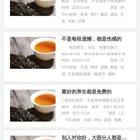
晚霞，古道西风，于是就成了伤感者的
时间 : 2026-05-04
浏览 : 48
归宿。日子里，一些来往的人走走停
TAG标签：
原来
我们
都是
彼此
生
停，而最终能留下的没几个。读着岁
命
中的
过客
月，读着冷暖，便也慢慢明白，原来我
们都是彼此生命中的过客，只是因缘巧
合才会相遇，留下一段或唯美或感伤的
不是每段遗憾，都是伤感的
故事。...
电话那头，你说，你要结婚了。
我先是沉默，然后带着自己都琢磨不透
时间 : 2026-05-04
浏览 : 47
的心绪，轻声笑道:“恭喜！”。 在妻子
TAG标签：
不是
每段
遗憾
都是
伤
疑惑的眼神中，我抱起一旁正用粉嫩小
感
不是每段遗憾，都是伤
感的
手，摸着我稀疏的胡渣的女儿，故意将
扎人的胡渣在她脸颊上摩擦，语气带着
轻松道:“我的初恋，要结婚了。”...
最好的养生都是免费的
1.最好的养生，不是拼命锻炼不是过多
睡觉，而是减食、减思、减欲2.最好的
时间 : 2025-10-28
浏览 : 122
养脑，不是过度进补不是死记硬背，而
TAG标签：
好的
养生
都是
免费
是常学、常悟、常静3.最好的养颜，不
是昂贵化妆品不是频繁医美，而是心
宽、心善、心喜4.最好的养气，不是吃
别人对你好，大部分人都是表演