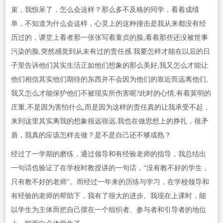
束，我惊呆了，怎么会这样？那么多不及格的同学，看着成绩
单，不知道为什么会这样，心灵上的这种撞击是我从来都没有经
历过的，课堂上看者那一张张写着童贞的脸,看着那些还没被世事
污染的脸,突然感觉到从未有过的责任感.我要怎样才能在以后的日
子里告诉他们其实生活正如他们想象的那么美好,我又怎么才能让
他们相信其实他们期待的东西并不会因为他们的靠近而远离他们,
我又怎么才能保护他们不被现实所伤害呢?此时的心情,有着莫明的
庄重,不是因为害怕什么,而是因为这样的责任真的让我承受不起，
来到这里其实离我的想象很远很远,我也在做思想上的挣扎，很矛
盾，我真的应该怎样去做？是不是自己还不够成熟？
经过了一学期的磨练，通过领导和有经验老师的指导，我总结出
一句话也验证了在学校时教授讲的一句话，“没有教不好的学生，
只有教不好的老师”。而经过一年来的历练与学习，在学校领导和
有经验的老师的帮助下，我有了很大的进步。我现在上课时，能
以学生为主体而把自己摆在一个组织者、参与者和引导者的地位