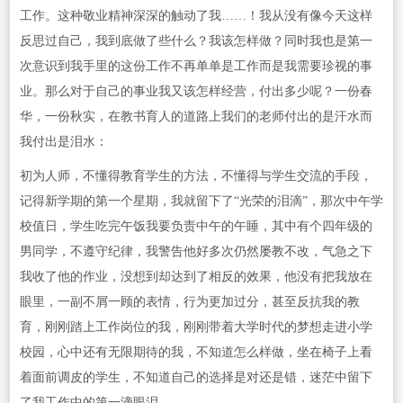
工作。这种敬业精神深深的触动了我……！我从没有像今天这样
反思过自己，我到底做了些什么？我该怎样做？同时我也是第一
次意识到我手里的这份工作不再单单是工作而是我需要珍视的事
业。那么对于自己的事业我又该怎样经营，付出多少呢？一份春
华，一份秋实，在教书育人的道路上我们的老师付出的是汗水而
我付出是泪水：
初为人师，不懂得教育学生的方法，不懂得与学生交流的手段，
记得新学期的第一个星期，我就留下了“光荣的泪滴”，那次中午学
校值日，学生吃完午饭我要负责中午的午睡，其中有个四年级的
男同学，不遵守纪律，我警告他好多次仍然屡教不改，气急之下
我收了他的作业，没想到却达到了相反的效果，他没有把我放在
眼里，一副不屑一顾的表情，行为更加过分，甚至反抗我的教
育，刚刚踏上工作岗位的我，刚刚带着大学时代的梦想走进小学
校园，心中还有无限期待的我，不知道怎么样做，坐在椅子上看
着面前调皮的学生，不知道自己的选择是对还是错，迷茫中留下
了我工作中的第一滴眼泪。