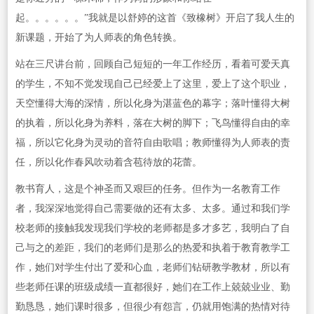
起。。。。。。”我就是以舒婷的这首《致橡树》开启了我人生的
新课题，开始了为人师表的角色转换。
站在三尺讲台前，回顾自己短短的一年工作经历，看着可爱天真
的学生，不知不觉发现自己已经爱上了这里，爱上了这个职业，
天空懂得大海的深情，所以化身为湛蓝色的幕字；落叶懂得大树
的执着，所以化身为养料，落在大树的脚下；飞鸟懂得自由的幸
福，所以它化身为灵动的音符自由歌唱；教师懂得为人师表的责
任，所以化作春风吹动着含苞待放的花蕾。
教书育人，这是个神圣而又艰巨的任务。但作为一名教育工作
者，我深深地觉得自己需要做的还有太多、太多。通过和我们学
校老师的接触我发现我们学校的老师都是多才多艺，我明白了自
己与之的差距，我们的老师们是那么的热爱和执着于教育教学工
作，她们对学生付出了爱和心血，老师们钻研教学教材，所以有
些老师任课的班级成绩一直都很好，她们在工作上兢兢业业、勤
勤恳恳，她们课时很多，但很少有怨言，仍就用饱满的热情对待