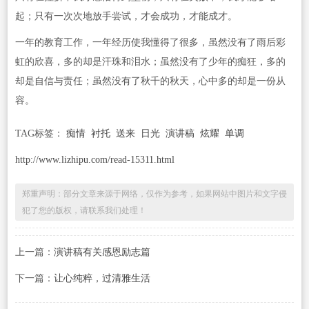
起；只有一次次地放手尝试，才会成功，才能成才。
一年的教育工作，一年经历使我懂得了很多，虽然没有了雨后彩
虹的欣喜，多的却是汗珠和泪水；虽然没有了少年的痴狂，多的
却是自信与责任；虽然没有了秋千的秋天，心中多的却是一份从
容。
TAG标签：
痴情
衬托
送来
日光
演讲稿
炫耀
单调
http://www.lizhipu.com/read-15311.html
郑重声明：部分文章来源于网络，仅作为参考，如果网站中图片和文字侵
犯了您的版权，请联系我们处理！
上一篇：
演讲稿有关感恩励志篇
下一篇：
让心纯粹，过清雅生活