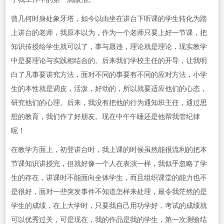
曾几何时身处象牙塔，如今以由坐在讲台下听课的学生转化为踏
上讲台的老师，我原本以为，作为一个老师只要上好一节课，把
知识传授给学生就可以了，事与愿违，理论就是理论，现实教学
中是要理论与实践相结合的。后来我们学校主任的开导，让我明
白了凡事要讲究方法，面对不同的事要有不同的应对方法，小学
生的本性就是调皮，活泼，好动的，所以就要适应他们的心态，
研究他们的心理。后来，我没有把他的行为通知班主任，通过思
想的教育，我们作了好朋友。现在中午午睡还是他帮我管纪律
呢！
在教学方面上，初登讲台时，我上课的时候虽然能很流利的把本
节课知识讲授完，但就好像一个人在表演一样，我似乎忽略了学
生的存在，讲课时不能面向全体学生，而且组织课堂的能力也不
是很好，面对一些突发事件不知道怎样来处理，最令我茫然的是
学生的成绩，在上大学时，只要我自己用功学好，考试的成绩就
可以优秀过关，可是现在，我的作品是我的学生，第一次测验结