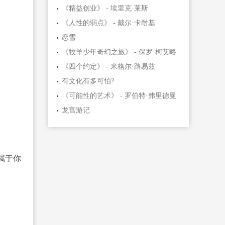
《精益创业》 - 埃里克·莱斯
《人性的弱点》 - 戴尔·卡耐基
恋雪
《牧羊少年奇幻之旅》 - 保罗·柯艾略
《四个约定》 - 米格尔·路易兹
有文化有多可怕?
《可能性的艺术》 - 罗伯特·弗里德曼
龙宫游记
属于你