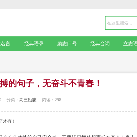
志名言
经典语录
励志口号
经典台词
立志
搏的句子，无奋斗不青春！
9
分类：
高三励志
阅读：298
了才有！