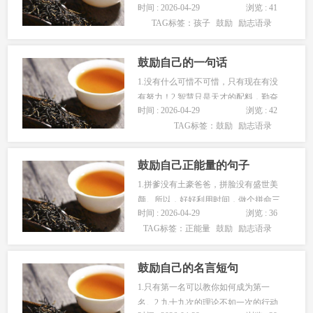
时间 : 2026-04-29
浏览 : 41
弃，再试几次!坚持下去准能行!4.别想太
TAG标签：
孩子
鼓励
励志语录
多了，既然任务曾经发生了，忧伤也没
用，释放一下，挺挺就畴昔了。5.不爱
理你的人就别去打…...
鼓励自己的一句话
1.没有什么可惜不可惜，只有现在有没
有努力！2.智慧只是天才的配料，勤奋
时间 : 2026-04-29
浏览 : 42
才是天才的本身。3.知道自己目的地的
TAG标签：
鼓励
励志语录
人，才是旅行得最远的人。4.将来的
你，一定会感谢现在拼命努力的自己。
5.靠山…...
鼓励自己正能量的句子
1.拼爹没有土豪爸爸，拼脸没有盛世美
颜。所以，好好利用时间，做个拼命三
时间 : 2026-04-29
浏览 : 36
郎吧！2.所有的不甘，都是因为还心存
TAG标签：
正能量
鼓励
励志语录
梦想，在你放弃之前，好好拼一把，只
怕心老，不怕路长。3.跟着苍蝇会找到
厕所，跟着蜜蜂会找到花朵…...
鼓励自己的名言短句
1.只有第一名可以教你如何成为第一
名。2.九十九次的理论不如一次的行动