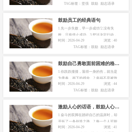
TAG标签：
坚强
鼓励
励志语录
所带来的。3.逃避不一定躲得过，面对
不一定难受。转身不一定最软弱。4.生
命的成长，需要吃饭，还…...
鼓励员工的经典语句
1.先一步失败，早一步成功!2.没有失
败，只有停止成功。3.想法决定行动，
时间 : 2026-04-29
浏览 : 40
行动决定结果。4.改变使你成为最大的
TAG标签：
鼓励
励志语录
赢家。5.奋斗是我的性格，成功是我的
目标!6.想让别人相信你，首先你要相信
别人。7.一颗感恩…...
鼓励自己勇敢面前困难的格言警句
1.你跌跌撞撞，落得一身的伤，就当是
为青春，画下的残妆。2.幸福不是被致
时间 : 2026-04-29
浏览 : 44
命的错误扼杀的，而是被不断重复出现
TAG标签：
鼓励
励志语录
的小错误一点点分解掉的。过错是暂时
的遗憾，而错过则是永远的遗憾。3.我
始终坚信，即使再黑暗的夜…...
激励人心的话语，鼓励人心的句子
1.奋斗的双脚在踏碎自己的温床时，却
开拓了一条创造之路。2.每一个人可能
时间 : 2026-04-29
浏览 : 41
的最大幸福是在全体人所实现的最大幸