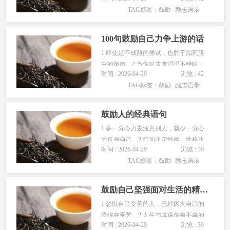
TAG标签：
鼓励
励志语录
己!2.你要做的就是别人换不掉的，那你
做不到怪谁，就是你自己没用!3.没有不
进步的人生，只有不进取…...
100句鼓励自己力争上游的话
1.即使是不成熟的尝试，也胜于胎死腹
中的策略。2.当你对未来滔滔不绝时，
时间 : 2026-04-29
浏览 : 42
请不要忘记你现在在干什么。3.你若不
TAG标签：
鼓励
励志语录
给自己输的可能，你也不会有赢的机
会。4.一路向前走，这就是我的路。5.真
诚的微笑，是无形的资…...
鼓励人的经典语句
1.多一分心力去注意别人，就少一分心
力反省自己。2.行为决定性格，性格决
时间 : 2026-04-29
浏览 : 39
定命运。3.不曾扬帆，何以至远方。4.人
TAG标签：
鼓励
励志语录
生充满苦痛，我们有幸来过。5.如果骄
傲没有被现实的大海冷冷拍下，又怎么
会明白要多努力才能…...
鼓励自己坚强面对生活的精彩句子
1.恐惧自己受苦的人，已经因为自己的
恐惧在受苦。2.人生与其说你有不幸的
时间 : 2026-04-29
浏览 : 39
事实存在，倒不如说是你的悲观的观念