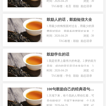
时间 : 2026-04-29
浏览 : 39
来得实际。3.一个胜利者不会放弃，而
TAG标签：
名言
鼓励
励志语录
一个放弃者永远不会胜利。4.人总是在
失去了才知道珍惜！5.要铭记在心：每
天都是一年中最美好的日…...
鼓励人的话，鼓励短信大全
1.用最少的悔恨面对过去，用最少的浪
费面对现在，用最多的梦面对未来。2.
时间 : 2026-04-29
浏览 : 39
自己要先看得起自己，别人才会看得起
TAG标签：
鼓励
励志语录
你。3.有希望在的地方，痛苦也成欢
乐。4.愚者用肉体监视心灵，智者用心
灵监视肉体。5.想像力比…...
鼓励学生的话
1.我是世界上最伟大的奇迹。2.梦的前方
是闯，成功的背后是泪水夹杂汗水。3.
时间 : 2026-04-29
浏览 : 42
当你迷失在黑暗中，除了前行别无他
TAG标签：
学生
鼓励
励志语录
法。4.我不是富二代，不能拼爹，但为
了成功，我可以拼命！5.也许终点只有
绝望和失败，但这绝不…...
100句鼓励自己的经典语句精选
1.天塌下来，有个高的人帮你扛着，可
是你能保证，天塌下来的时候，个儿高
时间 : 2026-04-29
浏览 : 42
的人没在弯腰吗？之后，还不是得靠自