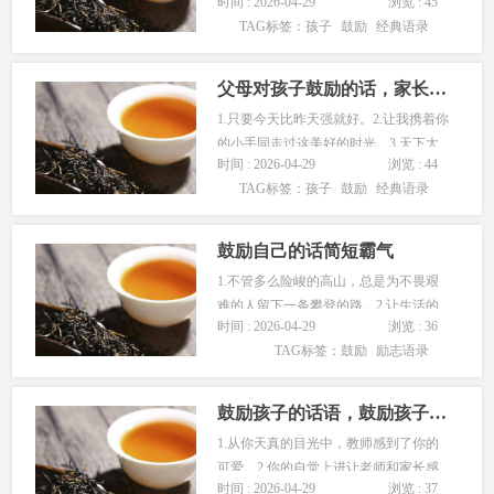
时间 : 2026-04-29
浏览 : 45
的好孩子。3.你一定要自己走路去上
TAG标签：
孩子
鼓励
经典语录
学。4.路，要一步一步脚踏实地地往前
走，才能获得成功！5.从你天真的目光
中，教师感到了你的可…...
父母对孩子鼓励的话，家长对孩子的寄语
1.只要今天比昨天强就好。2.让我携着你
的小手同走过这美好的时光。3.天下大
时间 : 2026-04-29
浏览 : 44
事，必做于细。做事认真专一，你将走
TAG标签：
孩子
鼓励
经典语录
向成功。4.你是一个很优秀的孩子，可
为什么不敢向大家展露自己的才华呢？
勇敢些吧！孩子。5.…...
鼓励自己的话简短霸气
1.不管多么险峻的高山，总是为不畏艰
难的人留下一条攀登的路。2.让生活的
时间 : 2026-04-29
浏览 : 36
句号圈住的人，是无法前时半步的。3.
TAG标签：
鼓励
励志语录
只要能收获甜蜜，荆棘丛中也会有蜜蜂
忙碌的身影。4.人在世上练，刀在石上
磨。5.生活呆以是甜的…...
鼓励孩子的话语，鼓励孩子的经典语句
1.从你天真的目光中，教师感到了你的
可爱。2.你的自觉上进让老师和家长感
时间 : 2026-04-29
浏览 : 37
到欣慰。3.你在眼睛爱伤的情况下坚持