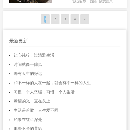
TAG标签：
鼓励
励志语录
福之中。3.崇高的理想就象生长在高山
上的鲜花。如果要搞下它，勤奋才能是
攀登的绳索。…...
1
2
3
4
»
最新更新
让心纯粹，过清雅生活
时间就像一阵风
哪有天生的好运
和不一样的人在一起，就会有不一样的人生
习惯一个人坚强，习惯一个人生活
希望的光一直在头上
生活是首歌，人生爱不同
如果在红尘深处
那些不舍的背影