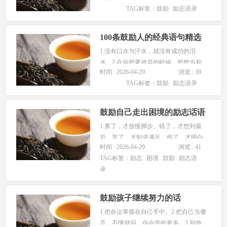
TAG标签：
鼓励
励志语录
学习，还学得这么好，老师真为你感到
骄傲！4.你是一个能干乖巧的好孩子，
就是太任性啦！改正以后…...
100条鼓励人的经典语句精选
1.没有口水与汗水，就没有成功的泪
水。2.在你想要放弃的时候，想想当初
时间 : 2026-04-29
浏览 : 39
为什么坚持走到了这里。3.你来自何处
TAG标签：
鼓励
励志语录
并不重要，重要的是你要去往何方，人
生最重要的不是所站的位置，而是所去
的方向。人只要不失去方…...
鼓励自己走出困境的励志话语
1.累了，才放慢脚步。错了，才想到最
后。苦了，才知道满足。伤了，才明白
时间 : 2026-04-29
浏览 : 41
坚强。2.累么？累就对了，舒服是留给
TAG标签：
励志
困境
鼓励
励志语
死人的！3.最大限度的学习赚钱的本
录
领，钱是一个人活着的根本，是做人的
尊严，没有钱是万万不能的。…...
鼓励孩子继续努力的话
1.把命运掌握在自己手中。2.把自己当傻
瓜，不懂就问，你会学的更多。3.别放